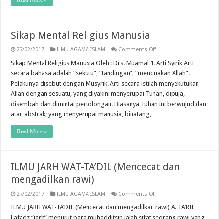
Read More »
Sikap Mental Religius Manusia
on
27/02/2017
ILMU AGAMA ISLAM
Comments Off
Sikap
Mental
Sikap Mental Religius Manusia Oleh : Drs. Muamal 1. Arti Syirik Arti
Religius
secara bahasa adalah “sekutu”, “tandingan”, “menduakan Allah”.
Manusia
Pelakunya disebut dengan Musyrik. Arti secara istilah menyekutukan
Allah dengan sesuatu, yang diyakini menyerupai Tuhan, dipuja,
disembah dan dimintai pertolongan. Biasanya Tuhan ini berwujud dan
atau abstrak; yang menyerupai manusia, binatang, …
Read More »
ILMU JARH WAT-TA’DIL (Mencecat dan
mengadilkan rawi)
on
27/02/2017
ILMU AGAMA ISLAM
Comments Off
ILMU
JARH
ILMU JARH WAT-TA’DIL (Mencecat dan mengadilkan rawi) A. TA’RIF
WAT-
Lafadz “jarh” menurut para muhadditsin ialah sifat seorang rawi yang
TA’DIL