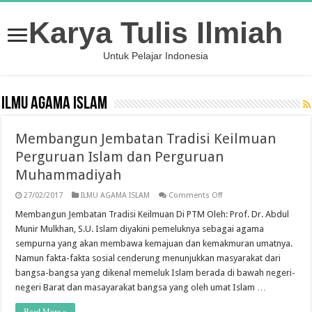
Karya Tulis Ilmiah
Untuk Pelajar Indonesia
ILMU AGAMA ISLAM
Membangun Jembatan Tradisi Keilmuan
Perguruan Islam dan Perguruan
Muhammadiyah
on
27/02/2017
ILMU AGAMA ISLAM
Comments Off
Membangun
Jembatan
Membangun Jembatan Tradisi Keilmuan Di PTM Oleh: Prof. Dr. Abdul
Tradisi
Munir Mulkhan, S.U. Islam diyakini pemeluknya sebagai agama
Keilmuan
Perguruan
sempurna yang akan membawa kemajuan dan kemakmuran umatnya.
Islam
Namun fakta-fakta sosial cenderung menunjukkan masyarakat dari
dan
Perguruan
bangsa-bangsa yang dikenal memeluk Islam berada di bawah negeri-
Muhammadiyah
negeri Barat dan masayarakat bangsa yang oleh umat Islam …