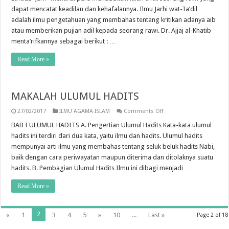
(Mencecat
dapat mencatat keadilan dan kehafalannya. Ilmu Jarhi wat-Ta’dil
dan
adalah ilmu pengetahuan yang membahas tentang kritikan adanya aib
mengadilkan
rawi)
atau memberikan pujian adil kepada seorang rawi. Dr. Ajjaj al-Khatib
menta’rifkannya sebagai berikut : …
Read More »
MAKALAH ULUMUL HADITS
on
27/02/2017
ILMU AGAMA ISLAM
Comments Off
MAKALAH
ULUMUL
BAB I ULUMUL HADITS A. Pengertian Ulumul Hadits Kata-kata ulumul
HADITS
hadits ini terdiri dari dua kata, yaitu ilmu dan hadits. Ulumul hadits
mempunyai arti ilmu yang membahas tentang seluk beluk hadits Nabi,
baik dengan cara periwayatan maupun diterima dan ditolaknya suatu
hadits. B. Pembagian Ulumul Hadits Ilmu ini dibagi menjadi …
Read More »
2
«
1
3
4
5
»
10
...
Last »
Page 2 of 18