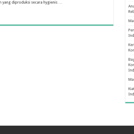
an yang diproduksi secara hygienis …
Ana
Re
Man
Pe
Ind
Ker
Ko
Bag
Kon
In
Ma
Kia
In