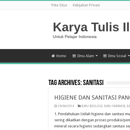
Peta Situs
Kebijakan Privasi
Karya Tulis I
Untuk Pelajar Indonesia
Home
Ilmu Alam
Ilmu Sosial
Tag Archives:
Sanitasi
HIGIENE DAN SANITASI PA
29/06/2014
ILMU BIOLOGI
,
ILMU FARMASI
,
I
1. Pendahuluan Istilah higiene dan sanitasi mu
sering dikaitkan dengan proses produksi/pe
mineral secara higienis sedangkan sanitasi s