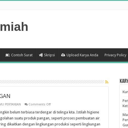
lmiah
Contoh Surat
Skripsi
Upload Karya Anda
Privacy Policy
Kar
Kum
NGAN
Pen
on
LMU PERTANIAN
Comments Off
Ke
HIGIENE
DAN
ngkin belum terbiasa terdengar di telinga kita. Istilah higiene
Man
SANITASI
ngolahan suatu produk pangan, seperti proses pembuatan air
PANGAN
Pen
ering dikaitkan dengan lingkungan produksi seperti lingkungan
Gu