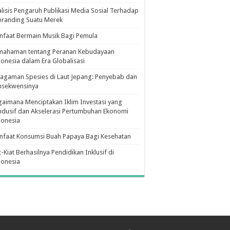
lisis Pengaruh Publikasi Media Sosial Terhadap
branding Suatu Merek
faat Bermain Musik Bagi Pemula
mahaman tentang Peranan Kebudayaan
onesia dalam Era Globalisasi
agaman Spesies di Laut Jepang: Penyebab dan
nsekwensinya
aimana Menciptakan Iklim Investasi yang
dusif dan Akselerasi Pertumbuhan Ekonomi
donesia
nfaat Konsumsi Buah Papaya Bagi Kesehatan
t-Kiat Berhasilnya Pendidikan Inklusif di
donesia