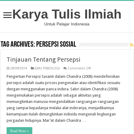
Karya Tulis Ilmiah
Untuk Pelajar Indonesia
Tag Archives:
Persepsi sosial
Tinjauan Tentang Persepsi
on
28/09/2014
ILMU PSIKOLOGI
Comments Off
Tinjauan
Tentang
Pengertian Persepsi Sasanti dalam Chandra (2008) mendefinisikan
Persepsi
persepsi adalah suatu proses pengenalan atau identifikasi sesuatu
dengan menggunakan panca indera. Sabri dalam Chandra (2008)
mengemukakan persepsi adalah sebagai aktivitas yang
memungkinkan manusia mengendalikan rangsangan-rangsangan
yang sampai kepadanya melalui alat inderanya, menjadikannya
kemampuan itulah dimungkinkan individu mengenali lingkungan
pergaulan hidupnya. Mar’at dalam Chandra …
Read More »