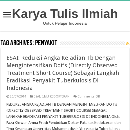
Karya Tulis Ilmiah
Untuk Pelajar Indonesia
Tag Archives:
Penyakit
ESAI: Reduksi Angka Kejadian Tb Dengan
Mengintensifkan Dot’s (Directly Observed
Treatment Short Course) Sebagai Langkah
Eradikasi Penyakit Tuberkulosis Di
Indonesia
on
25/07/2014
ESAI
,
ILMU KEDOKTERAN
Comments Off
ESAI:
Reduksi
REDUKSI ANGKA KEJADIAN TB DENGAN MENGINTENSIFKAN DOT’s
Angka
(DIRECTLY OBSERVED TREATMENT SHORT COURSE) SEBAGAI
Kejadian
Tb
LANGKAH ERADIKASI PENYAKIT TUBERKULOSIS DI INDONESIA Oleh:
Dengan
Faza Khilwan Amna Prodi Pendidikan Dokter Fakultas Kedokteran dan
Mengintensifkan
Dot’s
Ilmu Kesehatan Universitas Muhammadiyah Yogyakarta Tuberkulosis