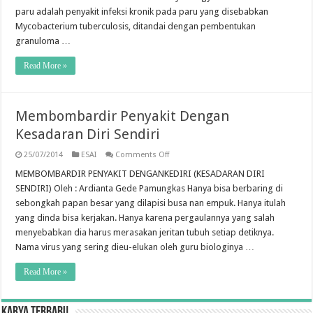
(Directly
Observed
paru adalah penyakit infeksi kronik pada paru yang disebabkan
Treatment
Mycobacterium tuberculosis, ditandai dengan pembentukan
Short
Course)
granuloma …
Sebagai
Langkah
Eradikasi
Read More »
Penyakit
Tuberkulosis
Di
Indonesia
Membombardir Penyakit Dengan
Kesadaran Diri Sendiri
on
25/07/2014
ESAI
Comments Off
Membombardir
Penyakit
MEMBOMBARDIR PENYAKIT DENGANKEDIRI (KESADARAN DIRI
Dengan
SENDIRI) Oleh : Ardianta Gede Pamungkas Hanya bisa berbaring di
Kesadaran
Diri
sebongkah papan besar yang dilapisi busa nan empuk. Hanya itulah
Sendiri
yang dinda bisa kerjakan. Hanya karena pergaulannya yang salah
menyebabkan dia harus merasakan jeritan tubuh setiap detiknya.
Nama virus yang sering dieu-elukan oleh guru biologinya …
Read More »
Karya Terbaru