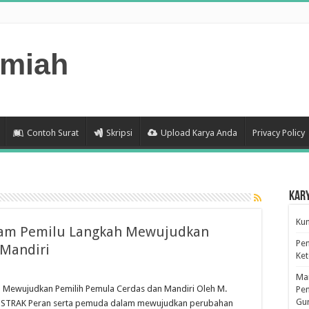
lmiah
Contoh Surat
Skripsi
Upload Karya Anda
Privacy Policy
Kar
Kum
alam Pemilu Langkah Mewujudkan
Pen
 Mandiri
Ke
Man
h Mewujudkan Pemilih Pemula Cerdas dan Mandiri Oleh M.
Pen
Gu
a ABSTRAK Peran serta pemuda dalam mewujudkan perubahan