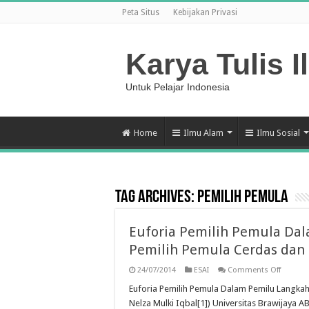
Peta Situs
Kebijakan Privasi
Karya Tulis I
Untuk Pelajar Indonesia
Home
Ilmu Alam
Ilmu Sosial
Tag Archives:
Pemilih Pemula
Euforia Pemilih Pemula D
Pemilih Pemula Cerdas dan
on
24/07/2014
ESAI
Comments Off
Euforia
Pemilih
Euforia Pemilih Pemula Dalam Pemilu Langka
Pemula
Nelza Mulki Iqbal[1]) Universitas Brawijay
Dalam