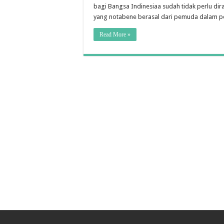
Pemilu
bagi Bangsa Indinesiaa sudah tidak perlu dir
Langka
yang notabene berasal dari pemuda dalam p
Mewuju
Pemilih
Pemula
Read More »
Cerdas
dan
Mandiri