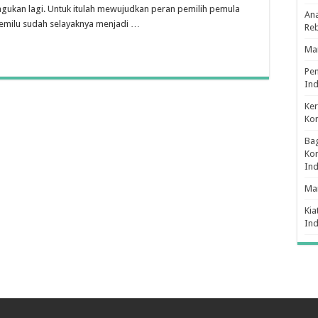
agukan lagi. Untuk itulah mewujudkan peran pemilih pemula
Ana
h
emilu sudah selayaknya menjadi …
dkan
Re
Man
Pe
Ind
Ker
Ko
Bag
Kon
In
Ma
Kia
In