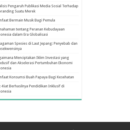
lisis Pengaruh Publikasi Media Sosial Terhadap
branding Suatu Merek
faat Bermain Musik Bagi Pemula
mahaman tentang Peranan Kebudayaan
onesia dalam Era Globalisasi
agaman Spesies di Laut Jepang: Penyebab dan
nsekwensinya
aimana Menciptakan Iklim Investasi yang
dusif dan Akselerasi Pertumbuhan Ekonomi
donesia
nfaat Konsumsi Buah Papaya Bagi Kesehatan
t-Kiat Berhasilnya Pendidikan Inklusif di
donesia