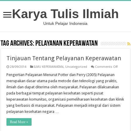
Karya Tulis Ilmiah
Untuk Pelajar Indonesia
Tag Archives:
Pelayanan Keperawatan
Tinjauan Tentang Pelayanan Keperawatan
on
28/09/2014
ILMU KEPERAWATAN
,
Uncategorized
Comments Off
Tinjauan
Tentang
Pengertian Pelayanan Menurut Potter dan Perry (2005) Pelayanan
Pelayana
merupakan dasar utama pada metode dan teknologi yang praktis,
Keperaw
ilmiah dan dapat diterima oleh masyarakat. Pelayanan dilaksanakan
pada berbagai tempat pelayanan kesehatan seperti pusat
keperawatan komunitas, organisasi pemeliharaan kesehatan dan klinik
yang berbasis di masyarakat. Pelayanan menjadi integral dari sistem
pelayanan kesehatan negara …
Read More »