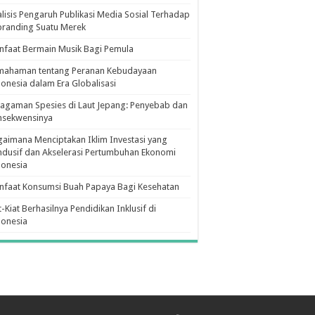
lisis Pengaruh Publikasi Media Sosial Terhadap
branding Suatu Merek
faat Bermain Musik Bagi Pemula
mahaman tentang Peranan Kebudayaan
onesia dalam Era Globalisasi
agaman Spesies di Laut Jepang: Penyebab dan
nsekwensinya
aimana Menciptakan Iklim Investasi yang
dusif dan Akselerasi Pertumbuhan Ekonomi
donesia
nfaat Konsumsi Buah Papaya Bagi Kesehatan
t-Kiat Berhasilnya Pendidikan Inklusif di
donesia