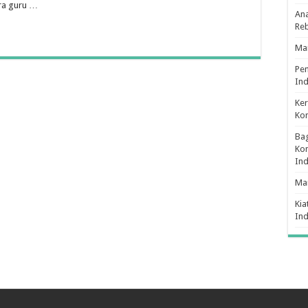
ara guru …
Ana
Re
Man
Pe
Ind
Ker
Ko
Bag
Kon
In
Ma
Kia
In