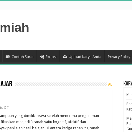
lmiah
Contoh Surat
Skripsi
Upload Karya Anda
Privacy Policy
lajar
Kar
Kum
Pen
on
s Off
Ke
Hasil
Belajar
kemampuan yang dimiliki siswa setelah menerima pengalaman
Man
ifikasikan menjadi 3 ranah yaitu kognitif, afektif dan
Pen
k penilaian hasil belajar. Di antara ketiga ranah itu, ranah
Gu