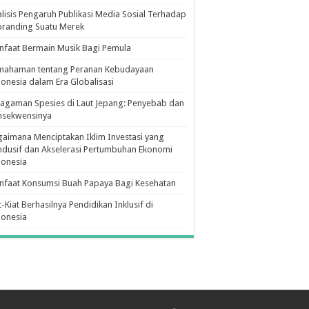
lisis Pengaruh Publikasi Media Sosial Terhadap
branding Suatu Merek
faat Bermain Musik Bagi Pemula
mahaman tentang Peranan Kebudayaan
onesia dalam Era Globalisasi
agaman Spesies di Laut Jepang: Penyebab dan
nsekwensinya
aimana Menciptakan Iklim Investasi yang
dusif dan Akselerasi Pertumbuhan Ekonomi
donesia
nfaat Konsumsi Buah Papaya Bagi Kesehatan
t-Kiat Berhasilnya Pendidikan Inklusif di
donesia