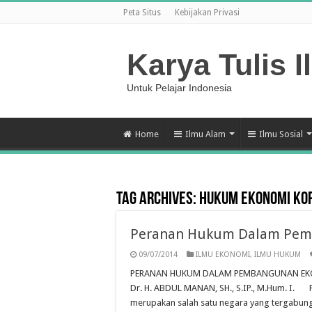
Peta Situs
Kebijakan Privasi
Karya Tulis I
Untuk Pelajar Indonesia
Home
Ilmu Alam
Ilmu Sosial
Tag Archives:
Hukum Ekonomi Ko
Peranan Hukum Dalam Pem
09/07/2014
ILMU EKONOMI
,
ILMU HUKUM
PERANAN HUKUM DALAM PEMBANGUNAN EKONOMI ___
Dr. H. ABDUL MANAN, SH., S.IP., M.Hum. I
merupakan salah satu negara yang tergabun