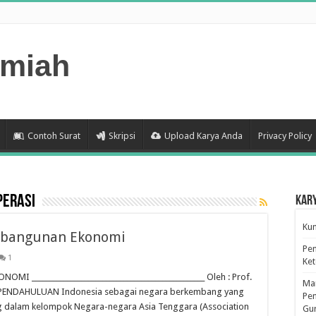
lmiah
Contoh Surat
Skripsi
Upload Karya Anda
Privacy Policy
perasi
Kar
Kum
bangunan Ekonomi
Pen
1
Ke
______________________________________________ Oleh : Prof.
Man
. PENDAHULUAN Indonesia sebagai negara berkembang yang
Pen
g dalam kelompok Negara-negara Asia Tenggara (Association
Gu