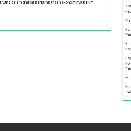
ara yang dalam tingkat perkembangan ekonominya belum
Ana
Re
Man
Pe
Ind
Ker
Ko
Bag
Kon
In
Ma
Kia
In