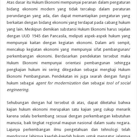
Atas dasar itu Hukum Ekonomi mempunyai peranan dalam pengaturan
bidang ekonomi modern yang tidak tercakup dalam peraturan
perundangan yang ada, dan dapat memantapkan pengaturan yang
berkaitan dengan bidang ekonomi yang terdapat pada cabang hukum
yang lain. Meskipun demikian substansi Hukum Ekonomi harus sejalan
dengan UUD 1945 dan Pancasila, meliputi aspek-aspek hukum yang
mempunyai kaitan dengan kegiatan ekonomi. Dalam arti sempit,
mencakup kegiatan ekonomi yang mempunyai sifat pembangunan/
perkembangan ekonomi. Berdasarkan pendekatan tersebut maka
Hukum Ekonomi mempunyai orientasi pembangunan sehingga
pengkajian hukum ini sering ditegaskan sebagai mengkaji Hukum
Ekonomi Pembangunan. Pendekatan ini juga searah dengan fungsi
hukum sebagai
agent for modernization
dan sebagai
tool of social
engineering
.
Sehubungan dengan hal tersebut di atas, dapat diketahui bahwa
kajian hukum ekonomi merupakan satu kajian yang cukup menarik
karena selalu berkembang sesuai dengan perkembangan kebutuhan
manusia, baik tingkat regional maupun nasional dalam suatu negara.
Lajunya perkembangan ilmu pengetahuan dan tehnologi telah
mendorong lahirnya kaedah-kaedah hukum untuk mengatur jalannya