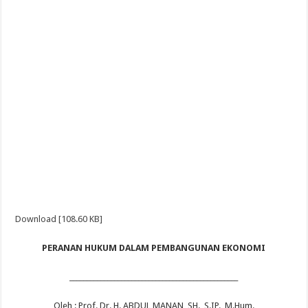
Download [108.60 KB]
PERANAN HUKUM DALAM PEMBANGUNAN EKONOMI
_________________________________________________
Oleh : Prof. Dr. H. ABDUL MANAN, SH., S.IP., M.Hum.