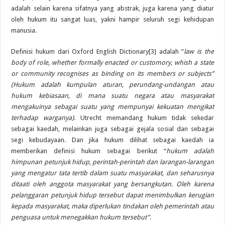
adalah selain karena sifatnya yang abstrak, juga karena yang diatur
oleh hukum itu sangat luas, yakni hampir seluruh segi kehidupan
manusia.
Definisi hukum dari Oxford English Dictionary[3] adalah ”
law is the
body of role, whether formally enacted or customory, whish a state
or community recognises as binding on its members or subjects”
(Hukum adalah kumpulan aturan, perundang-undangan atau
hukum kebiasaan, di mana suatu negara atau masyarakat
mengakuinya sebagai suatu yang mempunyai kekuatan mengikat
terhadap warganya)
. Utrecht memandang hukum tidak sekedar
sebagai kaedah, melainkan juga sebagai gejala sosial dan sebagai
segi kebudayaan. Dan jika hukum dilihat sebagai kaedah ia
memberikan definisi hukum sebagai berikut “
hukum adalah
himpunan petunjuk hidup, perintah-perintah dan larangan-larangan
yang mengatur tata tertib dalam suatu masyarakat, dan seharusnya
ditaati oleh anggota masyarakat yang bersangkutan. Oleh karena
pelanggaran petunjuk hidup tersebut dapat menimbulkan kerugian
kepada masyarakat, maka diperlukan tindakan oleh pemerintah atau
penguasa untuk menegakkan hukum tersebut”
.