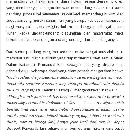
memandangnya. Hakim memandang hukum sesuai dengan profesi
yang diembannya, kalangan ilmuwan memandang hukum dari sudut
pandang profesi keilmuwannya, rakyat kecil memandang hukum dari
sudut pandang mereka sehari-hari yang berupa kebiasaan-kebiasaan.
Bagi masyarakat yang religius, hukum itu dianggap sebagai hukum
Tuhan, ketika undang-undang diagungkan oleh masyarakat maka
hukum diindentikkan dengan undang-undang, dan lain sebagainya.
Dari sudut pandang yang berbeda ini, maka sangat mustahil untuk
membuat satu definisi hukum yang dapat diterima oleh semua pihak.
Dalam kaitan ini Emmanual Kant sebagaimana yang dikutip oleh
Achmad Ali[1] beberapa abad yang silam pernah mengatakan bahwa
”
noch suchen die juristen eine definition zu ihrem begriffe von rech”
(tidak ada seorang yurispun yang mampu membuat satu definisi
hukum yang tepat)
. Demikian Lioyd[2] mengemukakan bahwa
”……
although much juristie ink has been used in an attemp to provide’ a
universally acceptable definition of law” (……… meskipun telah
banyak tinta para yuris yang habis dipergunakan di dalam usaha
untuk membuat suatu definisi hukum yang dapat diterima di seluruh
dunia, namun hingga kini, hanya jejak kecil dari niat itu dapat
dicapai)
. Penyebab lain sulitnya memberi defenisi hukum yang tepat