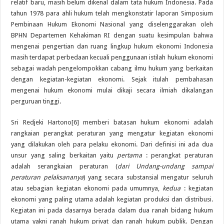
relatif baru, masih belum dikenal dalam tata hukum Indonesia. Pada
tahun 1978 para ahli hukum telah mengkonstatir laporan Simposium
Pembinaan Hukum Ekonomi Nasional yang diselenggarakan oleh
BPHN Departemen Kehakiman RI dengan suatu kesimpulan bahwa
mengenai pengertian dan ruang lingkup hukum ekonomi Indonesia
masih terdapat perbedaan kecuali penggunaan istilah hukum ekonomi
sebagai wadah pengelompokkan cabang ilmu hukum yang berkaitan
dengan kegiatan-kegiatan ekonomi. Sejak itulah pembahasan
mengenai hukum ekonomi mulai dikaji secara ilmiah dikalangan
perguruan tinggi.
Sri Redjeki Hartono[6] memberi batasan hukum ekonomi adalah
rangkaian perangkat peraturan yang mengatur kegiatan ekonomi
yang dilakukan oleh para pelaku ekonomi. Dari definisi ini ada dua
unsur yang saling berkaitan yaitu
pertama
: perangkat peraturan
adalah serangkaian peraturan (
dari Undang-undang sampai
peraturan pelaksananya
) yang secara substansial mengatur seluruh
atau sebagian kegiatan ekonomi pada umumnya,
kedua
: kegiatan
ekonomi yang paling utama adalah kegiatan produksi dan distribusi.
Kegiatan ini pada dasarnya berada dalam dua ranah bidang hukum
utama yakni ranah hukum privat dan ranah hukum publik. Dengan