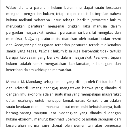
Walau diantara para ahli hukum belum mendapat suatu kesatuan
mengenai pengertian hukum, tetapi dapat ditarik kesimpulan bahwa
hukum meliputi beberapa unsur sebagai berikut,
pertama
: hukum
merupakan peraturan mengenai tingkah laku manusia dalam
pergaulan masyarakat,
kedua
: peraturan itu bersifat mengikat dan
memaksa,
ketiga
: peraturan itu diadakan oleh badan-badan resmi
dan
keempat
: pelanggaran terhadap peraturan tersebut dikenakan
sanksi yang tegas,
kelima
: hukum bisa juga berbentuk tidak tertulis
berupa kebiasaan yang berlaku dalam masyarakat,
keenam
: tujuan
hukum adalah untuk mengadakan keselamatan, kebahagian dan
ketertiban dalam kehidupan masyarakat.
Menurut M. Manulang sebagaimana yang dikutip oleh Elsi Kartika Sari
dan Advendi Simangunsong[4] mengatakan bahwa yang dimaksud
dengan ilmu ekonomi adalah suatu ilmu yang mempelajari masyarakat
dalam usahanya untuk mencapai kemakmuran. Kemakmuran adalah
suatu keadaan di mana manusia dapat memenuhi kebutuhannya, baik
barang-barang maupun jasa. Sedangkan yang dimaksud dengan
hukum ekonomi, menurut Rachmad Soemitro[5] adalah sebagian dari
keseluruhan norma yang dibuat oleh pemerintah atau penguasa