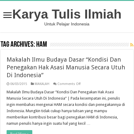
Karya Tulis Ilmiah
Untuk Pelajar Indonesia
Tag Archives:
HAM
Makalah Ilmu Budaya Dasar “Kondisi Dan
Penegakan Hak Asasi Manusia Secara Utuh
Di Indonesia”
on
06/03/2015
MAKALAH
Comments Off
Makalah
Ilmu
Makalah Ilmu Budaya Dasar “Kondisi Dan Penegakan Hak Asasi
Budaya
Manusia Secara Utuh Di Indonesia” | Pada kesempatan ini, penulis
Dasar
“Kondisi
ingin membahas mengenai HAM secara kondisi dan penegakannya di
Dan
Indonesia. Mungkin tidak cukup hanya tulisan yang mampu
Penegakan
Hak
memberikan kontribusi besar bagi penegakan HAM di Indonesia,
Asasi
Manusia
namun penulis hanya ingin suatu hal yang kecil …
Secara
Utuh