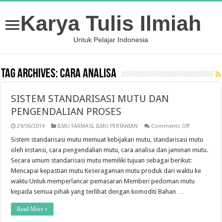
Karya Tulis Ilmiah
Untuk Pelajar Indonesia
Tag Archives:
Cara Analisa
SISTEM STANDARISASI MUTU DAN
PENGENDALIAN PROSES
on
29/06/2014
ILMU FARMASI
,
ILMU PERTANIAN
Comments Off
SISTEM
STANDARISAS
Sistem standarisasi mutu memuat kebijakan mutu, standarisasi mutu
MUTU
oleh instansi, cara pengendalian mutu, cara analisa dan jaminan mutu.
DAN
PENGENDALI
Secara umum standarisasi mutu memiliki tujuan sebagai berikut:
PROSES
Mencapai kepastian mutu Keseragaman mutu produk dari waktu ke
waktu Untuk memperlancar pemasaran Memberi pedoman mutu
kepada semua pihak yang terlibat dengan komoditi Bahan …
Read More »