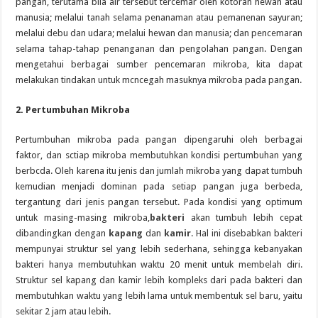
pangan, terutama bila air tersebut tercemar oleh kotoran hewan atau
manusia; melalui tanah selama penanaman atau pemanenan sayuran;
melalui debu dan udara; melalui hewan dan manusia; dan pencemaran
selama tahap-tahap penanganan dan pengolahan pangan. Dengan
mengetahui berbagai sumber pencemaran mikroba, kita dapat
melakukan tindakan untuk mcncegah masuknya mikroba pada pangan.
2. Pertumbuhan Mikroba
Pertumbuhan mikroba pada pangan dipengaruhi oleh berbagai
faktor, dan sctiap mikroba membutuhkan kondisi pertumbuhan yang
berbcda. Oleh karena itu jenis dan jumlah mikroba yang dapat tumbuh
kemudian menjadi dominan pada setiap pangan juga berbeda,
tergantung dari jenis pangan tersebut. Pada kondisi yang optimum
untuk masing-masing mikroba,
bakteri
akan tumbuh lebih cepat
dibandingkan dengan
kapang
dan
kamir
. Hal ini disebabkan bakteri
mempunyai struktur sel yang lebih sederhana, sehingga kebanyakan
bakteri hanya membutuhkan waktu 20 menit untuk membelah diri.
Struktur sel kapang dan kamir lebih kompleks dari pada bakteri dan
membutuhkan waktu yang lebih lama untuk membentuk sel baru, yaitu
sekitar 2 jam atau lebih.