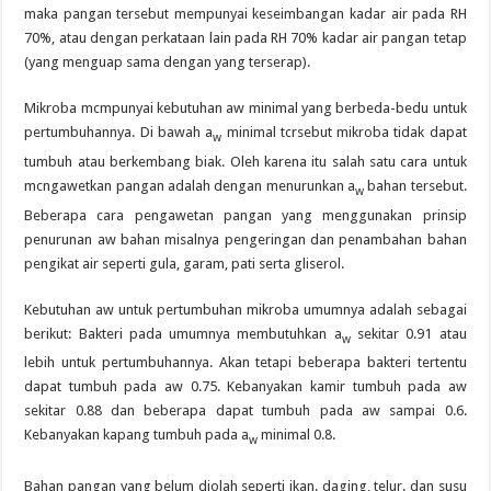
maka pangan tersebut mempunyai keseimbangan kadar air pada RH
70%, atau dengan perkataan lain pada RH 70% kadar air pangan tetap
(yang menguap sama dengan yang terserap).
Mikroba mcmpunyai kebutuhan aw minimal yang berbeda-bedu untuk
pertumbuhannya. Di bawah a
minimal tcrsebut mikroba tidak dapat
w
tumbuh atau berkembang biak. Oleh karena itu salah satu cara untuk
mcngawetkan pangan adalah dengan menurunkan a
bahan tersebut.
w
Beberapa cara pengawetan pangan yang menggunakan prinsip
penurunan aw bahan misalnya pengeringan dan penambahan bahan
pengikat air seperti gula, garam, pati serta gliserol.
Kebutuhan aw untuk pertumbuhan mikroba umumnya adalah sebagai
berikut: Bakteri pada umumnya membutuhkan a
sekitar 0.91 atau
w
lebih untuk pertumbuhannya. Akan tetapi beberapa bakteri tertentu
dapat tumbuh pada aw 0.75. Kebanyakan kamir tumbuh pada aw
sekitar 0.88 dan beberapa dapat tumbuh pada aw sampai 0.6.
Kebanyakan kapang tumbuh pada a
minimal 0.8.
w
Bahan pangan yang belum diolah seperti ikan. daging, telur. dan susu