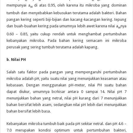
mempunyai a
di atas 0.95, oleh karena itu mikroba yang dominan
w
tumbuh dan menyebabkan kebusukan terutama adalah bakteri. Bahan
pangan kering seperti biji-bijian dan kacang-kacangan kering. tepung
dan buah-buahan kering pada umumnya lebih awet karena nilai a
nya
w
0.60 – 0.85, yaitu cukup rendah untuk menghambat pertumbuhan
kebanyakan mikroba. Pada bahan kering semacam ini mikroba
perusak yang sering tumbuh terutama adalah kapang.
b. Nilai PH
Salah satu faktor pada pangan yang mempengaruhi pertumbuhan
mikroba adalah pH, yaitu suatu nilai yang menunjukkan keasaman atau
kebasaan. Dengan menggunakan pH-meter, nilai PH suatu bahan
dapat diukur, umumnya bcrkisar antara 0 sampai 14. Nilai pH 7
menunjukkan bahan yang netral, nilai pH kurang dari 7 menunjukkan
bahan bersifat lebih asam, sedangkan nilai pH lebih dari menunjukkan
bahan bersifat lebih basa.
Kebanyakan mikroba tumbuh baik pada pH sekitar netral. dan pH 4.6 –
7.0 merupakan kondisi optimum untuk pertumbuhan bakteri,