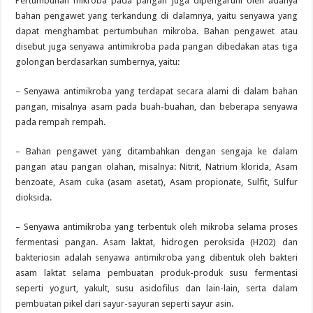
Pertumbuhan mikroba pada pangan juga dipengaruhi oleh adanya
bahan pengawet yang terkandung di dalamnya, yaitu senyawa yang
dapat menghambat pertumbuhan mikroba. Bahan pengawet atau
disebut juga senyawa antimikroba pada pangan dibedakan atas tiga
golongan berdasarkan sumbernya, yaitu:
– Senyawa antimikroba yang terdapat secara alami di dalam bahan
pangan, misalnya asam pada buah-buahan, dan beberapa senyawa
pada rempah rempah.
– Bahan pengawet yang ditambahkan dengan sengaja ke dalam
pangan atau pangan olahan, misalnya: Nitrit, Natrium klorida, Asam
benzoate, Asam cuka (asam asetat), Asam propionate, Sulfit, Sulfur
dioksida.
– Senyawa antimikroba yang terbentuk oleh mikroba selama proses
fermentasi pangan. Asam laktat, hidrogen peroksida (H202) dan
bakteriosin adalah senyawa antimikroba yang dibentuk oleh bakteri
asam laktat selama pembuatan produk-produk susu fermentasi
seperti yogurt, yakult, susu asidofilus dan lain-lain, serta dalam
pembuatan pikel dari sayur-sayuran seperti sayur asin.