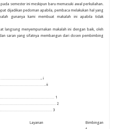
pada semester ini meskipun baru memasuki awal perkuliahan.
apat dijadikan pedoman apabila, pembaca melakukan hal yang
apalah gunanya kami membuat makalah ini apabila tidak
pat langsung menyempurnakan makalah ini dengan baik, oleh
k dan saran yang sifatnya membangun dari dosen pembimbing
……………………………….. i
………………………………. ii
……………………………………………… 1
………………………………………………… 2
………………………………………… 3
s Layanan Bimbingan
………………………………………………………………..4