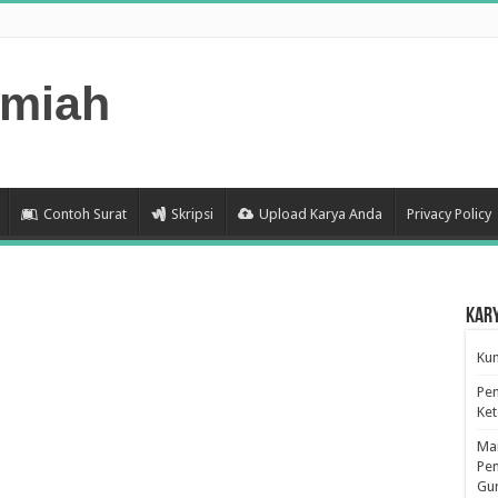
lmiah
Contoh Surat
Skripsi
Upload Karya Anda
Privacy Policy
Kar
Kum
Pen
Ke
Man
Pen
Gu