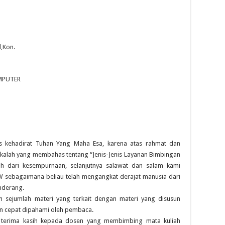
,Kon.
MPUTER
as kehadirat Tuhan Yang Maha Esa, karena atas rahmat dan
alah yang membahas tentang “Jenis-Jenis Layanan Bimbingan
uh dari kesempurnaan, selanjutnya salawat dan salam kami
sebagaimana beliau telah mengangkat derajat manusia dari
nderang.
 sejumlah materi yang terkait dengan materi yang disusun
n cepat dipahami oleh pembaca.
 terima kasih kepada dosen yang membimbing mata kuliah