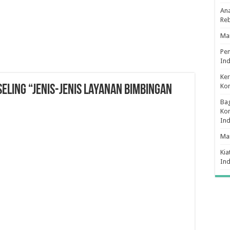
Ana
Re
Man
Pe
Ind
Ker
Ko
LING “Jenis-Jenis Layanan Bimbingan
Bag
Kon
In
Ma
Kia
In