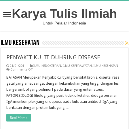
Karya Tulis Ilmiah
Untuk Pelajar Indonesia
ILMU KESEHATAN
PENYAKIT KULIT DUHRING DISEASE
21/01/2011
ILMU KEDOKTERAN
,
ILMU KEPERAWATAN
,
ILMU KESEHATAN
on
Comments Off
PENYAKIT
KULIT
BATASAN Merupakan Penyakit Kulit yang bersifat kronis, disertai rasa
DUHRING
gatal yang amat sangat dengan kekambuhan yang tinggi dengan lesi
DISEASE
bergerombol yang polimorf pada dasar yang eritematous.
PATOFISIOLOGI Etiologi yang pasti tidak diketahui, diduga peranan
IgA imunkomplek yang di deposit pada kulit atau antibodi IgA yang
berikatan dengan protein kulit yang …
Read More »