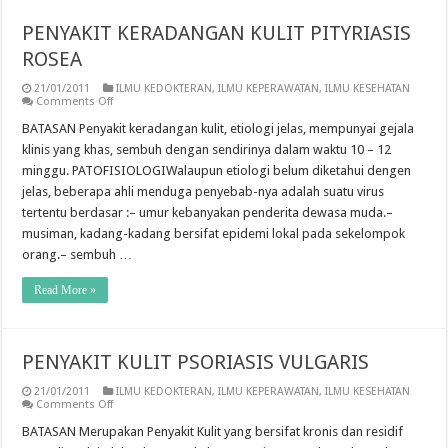
PENYAKIT KERADANGAN KULIT PITYRIASIS
ROSEA
21/01/2011
ILMU KEDOKTERAN
,
ILMU KEPERAWATAN
,
ILMU KESEHATAN
on
Comments Off
PENYAKIT
KERADANGAN
BATASAN Penyakit keradangan kulit, etiologi jelas, mempunyai gejala
KULIT
klinis yang khas, sembuh dengan sendirinya dalam waktu 10 – 12
PITYRIASIS
ROSEA
minggu. PATOFISIOLOGIWalaupun etiologi belum diketahui dengen
jelas, beberapa ahli menduga penyebab-nya adalah suatu virus
tertentu berdasar :– umur kebanyakan penderita dewasa muda.–
musiman, kadang-kadang bersifat epidemi lokal pada sekelompok
orang.– sembuh …
Read More »
PENYAKIT KULIT PSORIASIS VULGARIS
21/01/2011
ILMU KEDOKTERAN
,
ILMU KEPERAWATAN
,
ILMU KESEHATAN
on
Comments Off
PENYAKIT
KULIT
BATASAN Merupakan Penyakit Kulit yang bersifat kronis dan residif
PSORIASIS