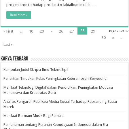
progesteron terhadap produksi α-laktalbumin oleh …
Read More »
28
« First
...
10
20
«
26
27
29
Page 28 of 37
30
»
...
Last »
Karya Terbaru
Kumpulan Judul Skripsi Ilmu Teknik Sipil
Penelitian Tindakan Kelas Peningkatan Keterampilan Berwudhu
Manfaat Teknologi Digital dalam Pendidikan: Peningkatan Motivasi
Mahasiswa dan Kreativitas Guru
Analisis Pengaruh Publikasi Media Sosial Terhadap Rebranding Suatu
Merek
Manfaat Bermain Musik Bagi Pemula
Pemahaman tentang Peranan Kebudayaan Indonesia dalam Era