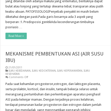
yang ditandai oleh adanya makula yang eritematus, bentuknya dapat
VULGARIS
bulat atau lonjong yang tertutup skwama tebal, transparan atau putih
keabu-abuan. PATOFISIOLOGIPenyebab penyakit ini masih belum
diketahui dengan pasti.Pada garis besarnya ada 3 aspek yang
berperan :1. Predisposisi genitikAda kecenderungan timbulnya
psoriasis …
Read More »
MEKANISME PEMBENTUKAN ASI (AIR SUSU
IBU)
21/01/2011
ILMU KEBIDANAN
,
ILMU KEDOKTERAN
,
ILMU KEPERAWATAN
,
ILMU
KESEHATAN
on
Comments Off
MEKANISME
PEMBENTUKAN
Pada saat kehamilan progesteron,estrogen, dan laktogen plasenta,
ASI
serta prolaktin, kortisol, dan insulin, tampak bekerja selaras untuk
(AIR
SUSU
merangsang pertumbuhan dan perkembangan aparatus penghasil
IBU)
ASI pada kelenjar mamae. Dengan terjadinya proses kelahiran,
terdapat penurunan kadar progesteron dan estrogen dalam jumlah
besar dan mendadak, yang menggantikan pengaruh inhibisi