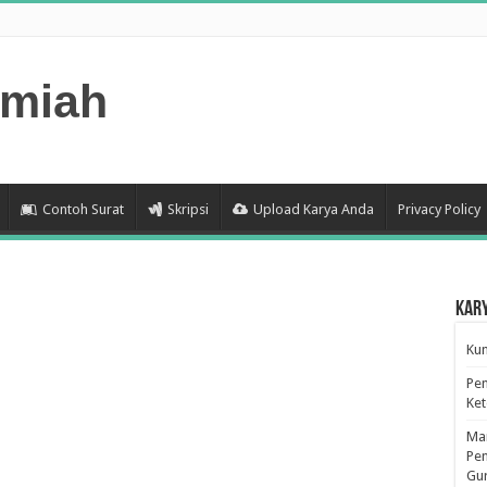
lmiah
Contoh Surat
Skripsi
Upload Karya Anda
Privacy Policy
Kar
Kum
Pen
Ke
Man
Pen
Gu