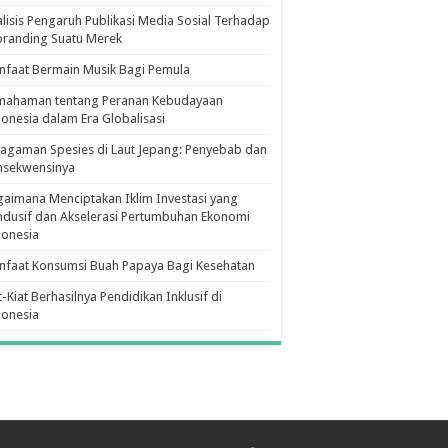
lisis Pengaruh Publikasi Media Sosial Terhadap
branding Suatu Merek
faat Bermain Musik Bagi Pemula
mahaman tentang Peranan Kebudayaan
onesia dalam Era Globalisasi
agaman Spesies di Laut Jepang: Penyebab dan
nsekwensinya
aimana Menciptakan Iklim Investasi yang
dusif dan Akselerasi Pertumbuhan Ekonomi
donesia
nfaat Konsumsi Buah Papaya Bagi Kesehatan
t-Kiat Berhasilnya Pendidikan Inklusif di
donesia