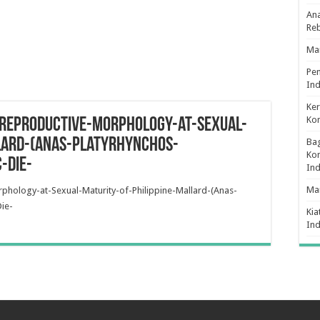
Ana
Re
Man
Pe
Ind
Ker
Ko
-Reproductive-Morphology-at-Sexual-
lard-(Anas-platyrhynchos-
Bag
Kon
-Die-
In
Ma
phology-at-Sexual-Maturity-of-Philippine-Mallard-(Anas-
ie-
Kia
In