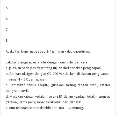
5
6
7
8
Auskultasi bunyi napas tiap 2-4 jam dan kalau diperlukan.
Lakukan pengisapan bila terdengar ronchi dengan cara:
a. jelaskan pada pasien tentang tujuan dari tindakan pengisapan.
b. Berikan oksigen dengan O2 100 % sebelum dilakukan pengisapan,
minimal 4 – 5 X pernapasan.
c. Perhatikan teknik aseptik, gunakan sarung tangan steril, kateter
pengisap steril.
d. Masukan kateter kedalam selang ET dalam keadaan tidak mengisap
(ditekuk), lama pengisapan tidak lebih dari 10 detik.
e. Atur tekanan isap tidak lebih dari 100 – 120 mmHg.