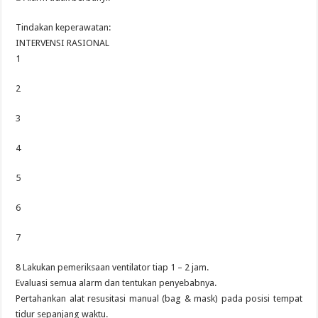
Tindakan keperawatan:
INTERVENSI RASIONAL
1
2
3
4
5
6
7
8 Lakukan pemeriksaan ventilator tiap 1 – 2 jam.
Evaluasi semua alarm dan tentukan penyebabnya.
Pertahankan alat resusitasi manual (bag & mask) pada posisi tempat
tidur sepanjang waktu.