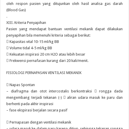
oleh respon pasien yang ditujunkan oleh hasil analisa gas darah
(Blood Gas)
.
XIII. Kriteria Penyapihan
Pasien yang mendapat bantuan ventilasi mekanik dapat dilakukan
penyapihan bila memenuhi kriteria sebagai berikut:
 Kapasitas vital 10-15 ml/kg BB
 Volume tidal 4-5 ml/kg BB
 Kekuatan inspirasi 20 cm H2O atau lebih besar
 Frekwensi pernafasan kurang dari 20 kali/menit.
FISIOLOGI PERNAPASAN VENTILASI MEKANIK
 Napas Spontan
– diafragma dan otot intercostalis berkontraksi  rongga dada
mengembang terjadi tekanan (-)  aliran udara masuk ke paru dan
berhenti pada akhir inspirasi
– fase ekspirasi berjalan secara pasif
 Pernapasan dengan ventilasi mekanik
– udara masuk ke dalam paru karena ditiup, sehingga tekanan rongga