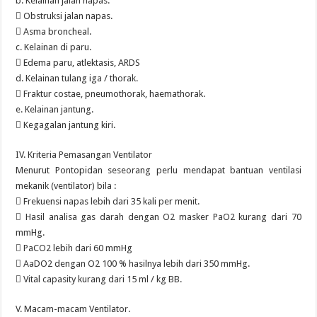
b. Kelainan jalan napas.
 Obstruksi jalan napas.
 Asma broncheal.
c. Kelainan di paru.
 Edema paru, atlektasis, ARDS
d. Kelainan tulang iga / thorak.
 Fraktur costae, pneumothorak, haemathorak.
e. Kelainan jantung.
 Kegagalan jantung kiri.
IV. Kriteria Pemasangan Ventilator
Menurut Pontopidan seseorang perlu mendapat bantuan ventilasi
mekanik (ventilator) bila :
 Frekuensi napas lebih dari 35 kali per menit.
 Hasil analisa gas darah dengan O2 masker PaO2 kurang dari 70
mmHg.
 PaCO2 lebih dari 60 mmHg
 AaDO2 dengan O2 100 % hasilnya lebih dari 350 mmHg.
 Vital capasity kurang dari 15 ml / kg BB.
V. Macam-macam Ventilator.