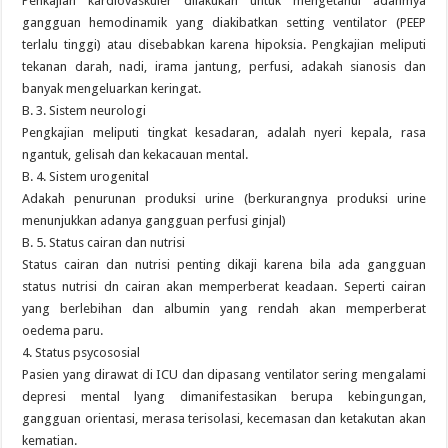
Penkajian kardiovaskuler dilakukan untuk mengetahui adanmya
gangguan hemodinamik yang diakibatkan setting ventilator (PEEP
terlalu tinggi) atau disebabkan karena hipoksia. Pengkajian meliputi
tekanan darah, nadi, irama jantung, perfusi, adakah sianosis dan
banyak mengeluarkan keringat.
B. 3. Sistem neurologi
Pengkajian meliputi tingkat kesadaran, adalah nyeri kepala, rasa
ngantuk, gelisah dan kekacauan mental.
B. 4. Sistem urogenital
Adakah penurunan produksi urine (berkurangnya produksi urine
menunjukkan adanya gangguan perfusi ginjal)
B. 5. Status cairan dan nutrisi
Status cairan dan nutrisi penting dikaji karena bila ada gangguan
status nutrisi dn cairan akan memperberat keadaan. Seperti cairan
yang berlebihan dan albumin yang rendah akan memperberat
oedema paru.
4. Status psycososial
Pasien yang dirawat di ICU dan dipasang ventilator sering mengalami
depresi mental lyang dimanifestasikan berupa kebingungan,
gangguan orientasi, merasa terisolasi, kecemasan dan ketakutan akan
kematian.