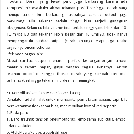
hipotensi. Darah yang lewat paru juga berkurang karena ada
kompresi microvaskuler akibat tekanan positif sehingga darah yang
menuju atrium kiri berkurang, akibatnya cardiac output juga
berkurang. Bila tekanan terlalu tinggi bisa terjadi gangguan
oksigenasi. Selain itu bila volume tidal terlalu tinggi yaitu lebih dari 10-
12 ml/kg BB dan tekanan lebih besar dari 40 CmH2O, tidak hanya
mempengaruhi cardiac output (curah jantung) tetapi juga resiko
terjadinya pneumothorax.
Efek pada organ lain:
Akibat cardiac output menurun; perfusi ke organ-organ lainpun
menurun seperti hepar, ginjal dengan segala akibatnya. Akibat
tekanan positif di rongga thorax darah yang kembali dari otak
terhambat sehingga tekanan intrakranial meningkat.
XI. Komplikasi Ventilasi Mekanik (Ventilator)
Ventilator adalah alat untuk membantu pernafasan pasien, tapi bila
perawatannya tidak tepat bisa, menimbulkan komplikasi seperti:
1. Pada paru
a. Baro trauma: tension pneumothorax, empisema sub cutis, emboli
udara vaskuler.
b. Atelektasis/kolaps alveoli diffuse