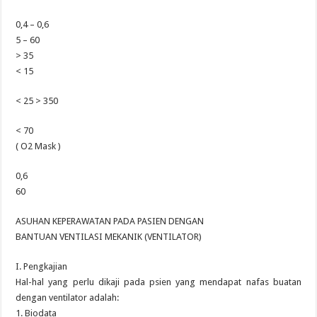
0,4 – 0,6
5 – 60
> 35
< 15
< 25 > 350
< 70
( O2 Mask )
0,6
60
ASUHAN KEPERAWATAN PADA PASIEN DENGAN
BANTUAN VENTILASI MEKANIK (VENTILATOR)
I. Pengkajian
Hal-hal yang perlu dikaji pada psien yang mendapat nafas buatan
dengan ventilator adalah:
1. Biodata