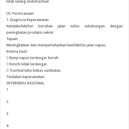
letak selang endotracheal
III. Perencanaan
1. Diagnosa Keperawatan
Ketidakefektifan bersihan jalan nafas sehubungan dengan
peningkatan produksi sekret
Tujuan:
Meningkatkan dan mempertahankan keefektifan jalan napas.
Kriteria hasil:
 Bunyi napas terdengar bersih.
 Ronchi tidak terdengar.
 Tracheal tube bebas sumbatan.
Tindakan keperawatan:
INTERVENSI RASIONAL
1
2
3
4