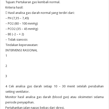
Tujuan: Pertukaran gas kembali normal.
Kriteria hasil:
 Hasil analisa gas darah normal yang terdiri dari:
– PH (7,35 – 7,45)
– PO2 (80 – 100 mmHg)
– PCO2 (35 – 45 mmHg)
– BE (-2 – + 2)
– Tidak sianosis
Tindakan keperawatan:
INTERVENSI RASIONAL
1
2
3
4 Cek analisa gas darah setiap 10 – 30 menit setelah perubahan
setting ventilator.
Monitor hasil analisa gas darah (blood gas) atau oksimeteri selama
periode penyapihan.
Pertahankan jalan napas bebas dari skresi.