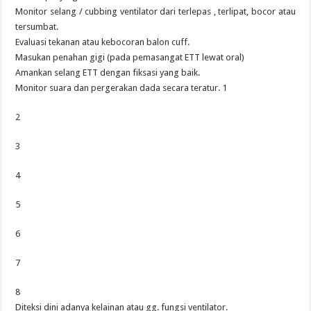
Monitor selang / cubbing ventilator dari terlepas , terlipat, bocor atau
tersumbat.
Evaluasi tekanan atau kebocoran balon cuff.
Masukan penahan gigi (pada pemasangat ETT lewat oral)
Amankan selang ETT dengan fiksasi yang baik.
Monitor suara dan pergerakan dada secara teratur. 1
2
3
4
5
6
7
8
Diteksi dini adanya kelainan atau gg. fungsi ventilator.