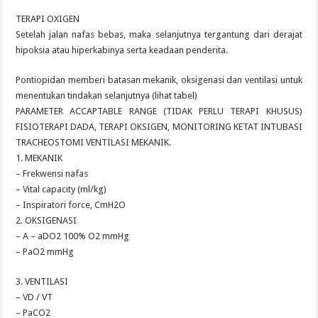
TERAPI OXIGEN
Setelah jalan nafas bebas, maka selanjutnya tergantung dari derajat
hipoksia atau hiperkabinya serta keadaan penderita.
Pontiopidan memberi batasan mekanik, oksigenasi dan ventilasi untuk
menentukan tindakan selanjutnya (lihat tabel)
PARAMETER ACCAPTABLE RANGE (TIDAK PERLU TERAPI KHUSUS)
FISIOTERAPI DADA, TERAPI OKSIGEN, MONITORING KETAT INTUBASI
TRACHEOSTOMI VENTILASI MEKANIK.
1. MEKANIK
– Frekwensi nafas
– Vital capacity (ml/kg)
– Inspiratori force, CmH2O
2. OKSIGENASI
– A – aDO2 100% O2 mmHg
– PaO2 mmHg
3. VENTILASI
– VD / VT
– PaCO2