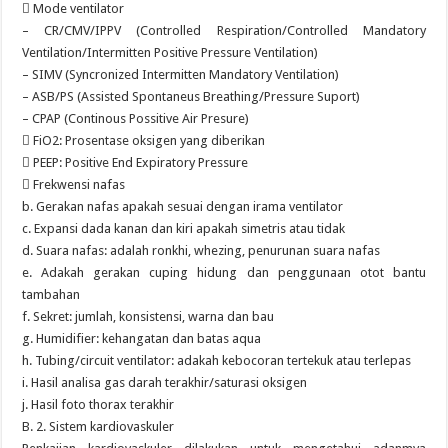
 Mode ventilator
– CR/CMV/IPPV (Controlled Respiration/Controlled Mandatory
Ventilation/Intermitten Positive Pressure Ventilation)
– SIMV (Syncronized Intermitten Mandatory Ventilation)
– ASB/PS (Assisted Spontaneus Breathing/Pressure Suport)
– CPAP (Continous Possitive Air Presure)
 FiO2: Prosentase oksigen yang diberikan
 PEEP: Positive End Expiratory Pressure
 Frekwensi nafas
b. Gerakan nafas apakah sesuai dengan irama ventilator
c. Expansi dada kanan dan kiri apakah simetris atau tidak
d. Suara nafas: adalah ronkhi, whezing, penurunan suara nafas
e. Adakah gerakan cuping hidung dan penggunaan otot bantu
tambahan
f. Sekret: jumlah, konsistensi, warna dan bau
g. Humidifier: kehangatan dan batas aqua
h. Tubing/circuit ventilator: adakah kebocoran tertekuk atau terlepas
i. Hasil analisa gas darah terakhir/saturasi oksigen
j. Hasil foto thorax terakhir
B. 2. Sistem kardiovaskuler