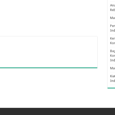
Ana
Re
Man
Pe
Ind
Ker
Ko
Bag
Kon
In
Ma
Kia
In