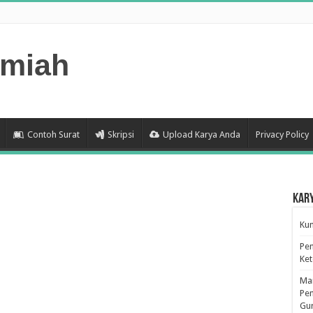
lmiah
Contoh Surat
Skripsi
Upload Karya Anda
Privacy Policy
Kar
Kum
Pen
Ke
Man
Pen
Gu