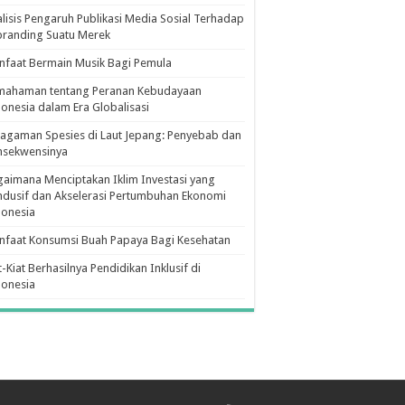
lisis Pengaruh Publikasi Media Sosial Terhadap
branding Suatu Merek
faat Bermain Musik Bagi Pemula
mahaman tentang Peranan Kebudayaan
onesia dalam Era Globalisasi
agaman Spesies di Laut Jepang: Penyebab dan
nsekwensinya
aimana Menciptakan Iklim Investasi yang
dusif dan Akselerasi Pertumbuhan Ekonomi
donesia
nfaat Konsumsi Buah Papaya Bagi Kesehatan
t-Kiat Berhasilnya Pendidikan Inklusif di
donesia