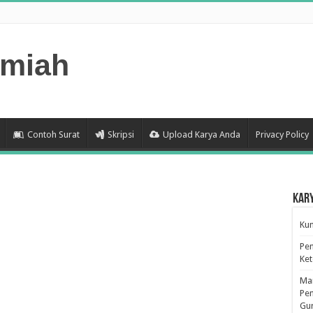
lmiah
Contoh Surat
Skripsi
Upload Karya Anda
Privacy Policy
Kar
Kum
Pen
Ke
Man
Pen
Gu