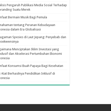
lisis Pengaruh Publikasi Media Sosial Terhadap
branding Suatu Merek
faat Bermain Musik Bagi Pemula
mahaman tentang Peranan Kebudayaan
onesia dalam Era Globalisasi
agaman Spesies di Laut Jepang: Penyebab dan
nsekwensinya
aimana Menciptakan Iklim Investasi yang
dusif dan Akselerasi Pertumbuhan Ekonomi
donesia
nfaat Konsumsi Buah Papaya Bagi Kesehatan
t-Kiat Berhasilnya Pendidikan Inklusif di
donesia