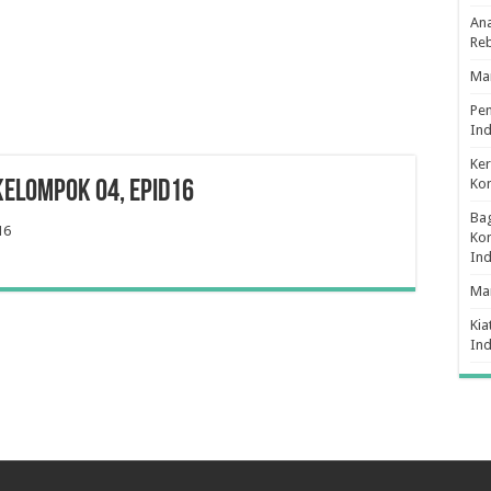
Ana
Re
Man
Pe
Ind
Ker
Ko
Kelompok 04, Epid16
Bag
16
Kon
In
Ma
Kia
In