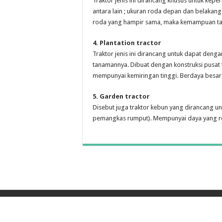
Traktor jenis ini dirancang khusus untuk kep
antara lain ; ukuran roda depan dan belaka
roda yang hampir sama, maka kemampuan tari
4. Plantation tractor
Traktor jenis ini dirancang untuk dapat de
tanamannya. Dibuat dengan konstruksi pusat 
mempunyai kemiringan tinggi. Berdaya besar
5. Garden tractor
Disebut juga traktor kebun yang dirancang un
pemangkas rumput). Mempunyai daya yang relat
© Copyright 2026, All Rights Reserved