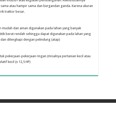
erluan industri atau kegiatan pembangunan. Kekhususannya
ng sama atau hampir sama dan bergandan ganda. Karena ukuran
k traktor besar.
ngan mudah dan aman digunakan pada lahan yang banyak
titik berat rendah sehingga dapat digunakan pada lahan yang
 dan dilengkapi dengan pelindung (atap)
tuk pekerjaan-pekerjaan ringan (misalnya pertanian kecil atau
if kecil (± 12,5 HP)