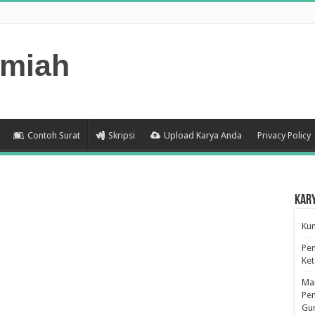
lmiah
Contoh Surat
Skripsi
Upload Karya Anda
Privacy Policy
Kar
Kum
Pen
Ke
Man
Pen
Gu