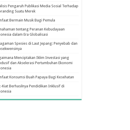
lisis Pengaruh Publikasi Media Sosial Terhadap
branding Suatu Merek
faat Bermain Musik Bagi Pemula
mahaman tentang Peranan Kebudayaan
onesia dalam Era Globalisasi
agaman Spesies di Laut Jepang: Penyebab dan
nsekwensinya
aimana Menciptakan Iklim Investasi yang
dusif dan Akselerasi Pertumbuhan Ekonomi
donesia
nfaat Konsumsi Buah Papaya Bagi Kesehatan
t-Kiat Berhasilnya Pendidikan Inklusif di
donesia