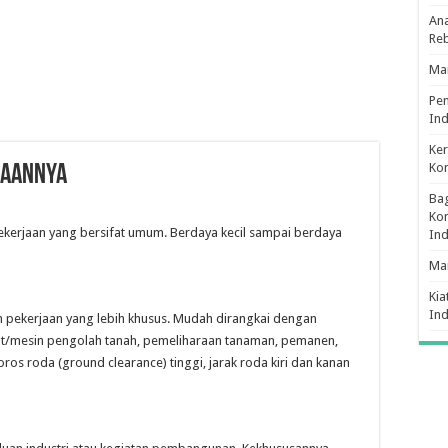
Ana
Re
Man
Pe
Ind
Ker
Ko
NAANNYA
Bag
Kon
ekerjaan yang bersifat umum. Berdaya kecil sampai berdaya
In
Ma
Kia
In
an pekerjaan yang lebih khusus. Mudah dirangkai dengan
lat/mesin pengolah tanah, pemeliharaan tanaman, pemanen,
ros roda (ground clearance) tinggi, jarak roda kiri dan kanan