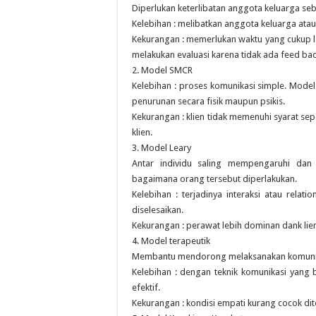
Diperlukan keterlibatan anggota keluarga seba
Kelebihan : melibatkan anggota keluarga ata
Kekurangan : memerlukan waktu yang cukup l
melakukan evaluasi karena tidak ada feed bac
2. Model SMCR
Kelebihan : proses komunikasi simple. Model
penurunan secara fisik maupun psikis.
Kekurangan : klien tidak memenuhi syarat se
klien.
3. Model Leary
Antar individu saling mempengaruhi dan
bagaimana orang tersebut diperlakukan.
Kelebihan : terjadinya interaksi atau rela
diselesaikan.
Kekurangan : perawat lebih dominan dank lie
4. Model terapeutik
Membantu mendorong melaksanakan komunik
Kelebihan : dengan teknik komunikasi yang 
efektif.
Kekurangan : kondisi empati kurang cocok di