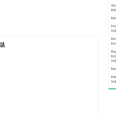
Ana
Re
Man
Pe
Ind
Ker
Ko
IA
Bag
Kon
In
Ma
Kia
In