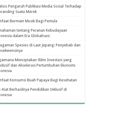
lisis Pengaruh Publikasi Media Sosial Terhadap
branding Suatu Merek
faat Bermain Musik Bagi Pemula
mahaman tentang Peranan Kebudayaan
onesia dalam Era Globalisasi
agaman Spesies di Laut Jepang: Penyebab dan
nsekwensinya
aimana Menciptakan Iklim Investasi yang
dusif dan Akselerasi Pertumbuhan Ekonomi
donesia
nfaat Konsumsi Buah Papaya Bagi Kesehatan
t-Kiat Berhasilnya Pendidikan Inklusif di
donesia