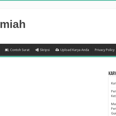
lmiah
Contoh Surat
Skripsi
Upload Karya Anda
Privacy Policy
Kar
Kum
Pen
Ke
Man
Pen
Gu