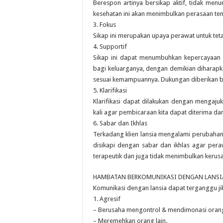
Berespon artinya bersikap aktif, tidak menu
kesehatan ini akan menimbulkan perasaan ten
3. Fokus
Sikap ini merupakan upaya perawat untuk teta
4. Supportif
Sikap ini dapat menumbuhkan kepercayaan di
bagi keluarganya, dengan demikian diharapka
sesuai kemampuannya. Dukungan diberikan ba
5. Klarifikasi
Klarifikasi dapat dilakukan dengan mengaju
kali agar pembicaraan kita dapat diterima da
6. Sabar dan Ikhlas
Terkadang klien lansia mengalami perubahan
disikapi dengan sabar dan ikhlas agar pera
terapeutik dan juga tidak menimbulkan kerus
HAMBATAN BERKOMUNIKASI DENGAN LANSI
Komunikasi dengan lansia dapat terganggu jik
1. Agresif
– Berusaha mengontrol & mendimonasi orang 
– Meremehkan orang lain.