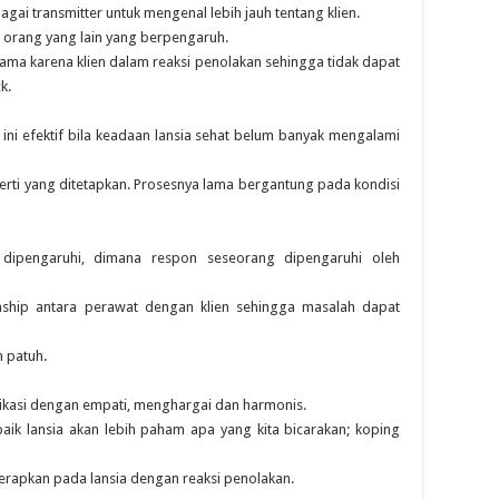
gai transmitter untuk mengenal lebih jauh tentang klien.
u orang yang lain yang berpengaruh.
ama karena klien dalam reaksi penolakan sehingga tidak dapat
k.
 ini efektif bila keadaan lansia sehat belum banyak mengalami
perti yang ditetapkan. Prosesnya lama bergantung pada kondisi
 dipengaruhi, dimana respon seseorang dipengaruhi oleh
tionship antara perawat dengan klien sehingga masalah dapat
n patuh.
asi dengan empati, menghargai dan harmonis.
baik lansia akan lebih paham apa yang kita bicarakan; koping
terapkan pada lansia dengan reaksi penolakan.