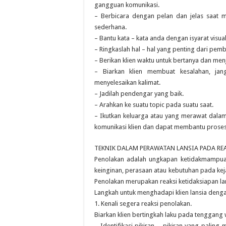
gangguan komunikasi.
– Berbicara dengan pelan dan jelas saat
sederhana.
– Bantu kata – kata anda dengan isyarat visual
– Ringkaslah hal – hal yang penting dari pemb
– Berikan klien waktu untuk bertanya dan me
– Biarkan klien membuat kesalahan, jan
menyelesaikan kalimat.
– Jadilah pendengar yang baik.
– Arahkan ke suatu topic pada suatu saat.
– Ikutkan keluarga atau yang merawat dalam
komunikasi klien dan dapat membantu proses
TEKNIK DALAM PERAWATAN LANSIA PADA RE
Penolakan adalah ungkapan ketidakmampuan
keinginan, perasaan atau kebutuhan pada ke
Penolakan merupakan reaksi ketidaksiapan la
Langkah untuk menghadapi klien lansia dengan
1. Kenali segera reaksi penolakan.
Biarkan klien bertingkah laku pada tenggang 
– Identifikasi pikiran – pikiran yang pali