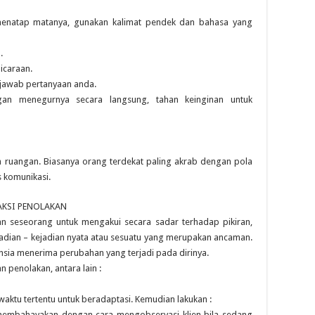
 menatap matanya, gunakan kalimat pendek dan bahasa yang
.
icaraan.
njawab pertanyaan anda.
gan menegurnya secara langsung, tahan keinginan untuk
 ruangan. Biasanya orang terdekat paling akrab dengan pola
 komunikasi.
AKSI PENOLAKAN
 seseorang untuk mengakui secara sadar terhadap pikiran,
jadian – kejadian nyata atau sesuatu yang merupakan ancaman.
nsia menerima perubahan yang terjadi pada dirinya.
 penolakan, antara lain :
waktu tertentu untuk beradaptasi. Kemudian lakukan :
ng membahayakan dengan cara mengobservasi klien bila sedang