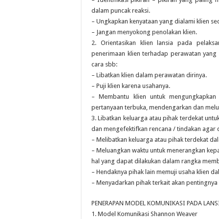
dalam puncak reaksi.
– Ungkapkan kenyataan yang dialami klien se
– Jangan menyokong penolakan klien.
2. Orientasikan klien lansia pada pelak
penerimaan klien terhadap perawatan yang 
cara sbb:
– Libatkan klien dalam perawatan dirinya.
– Puji klien karena usahanya.
– Membantu klien untuk mengungkapkan 
pertanyaan terbuka, mendengarkan dan mel
3. Libatkan keluarga atau pihak terdekat u
dan mengefektifkan rencana / tindakan agar d
– Melibatkan keluarga atau pihak terdekat d
– Meluangkan waktu untuk menerangkan kepad
hal yang dapat dilakukan dalam rangka memb
– Hendaknya pihak lain memuji usaha klien d
– Menyadarkan pihak terkait akan pentingnya
PENERAPAN MODEL KOMUNIKASI PADA LANS
1. Model Komunikasi Shannon Weaver