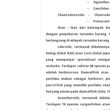
–
Siganidae 
–
Zanclidae 
Chaetodontoids: – Chaetodont
–
Pomacanth
Ikan – ikan dari kelompok d
dengan penyebaran terumbu karang. 
berlangsung di wilayah terumbu karang.
Labroids, termasuk didalamnya
Keling (lokal
Bali
) atau Licin (lokal Je
yang mempunyai spesialisasi menga
moluska. Terdapat sekitar 68 spesies 
adalah herbivorous. Damselfish atau
perilaku makan sebagai herbivori, pl
parrotfish yang memiliki perilaku sex
hal yang umum pada damselfish (
Sale
, 1
Acanthuroids, termasuk didala
Terdapat 76 spesies surgenfishes atau