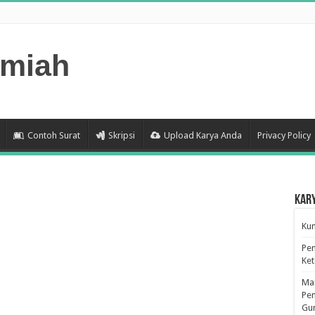
lmiah
Contoh Surat
Skripsi
Upload Karya Anda
Privacy Policy
Kar
Kum
Pen
Ke
Man
Pen
Gu