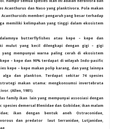
ol. Hampir semua spesies ikan ini adalah herbivora dan
ies Acanthurus dan Naso yang planktivora. Pola makan
 Acanthuroids memberi pengaruh yang besar terhadap
ga memiliki kelimpahan yang tinggi dalam ekosistem
idalamnya butterflyfishes atau kepe – kepe dan
iki mulut yang kecil dilengkapi dengan gigi – gigi
 yang mempunyai warna paling cerah di ekosistem
kepe – kepe dan 90% terdapat di wilayah Indo-pasific
esies kepe – kepe makan polip karang, dan yang lainnya
, alga dan plankton. Terdapat sekitar 74 spesies
 strategi makan utama: mengkonsumsi invertebrata
vor. (Allen, 1981).
as family ikan lain yang mempunyai assosiasi dengan
: spesies demersal Bleniidae dan Gobiidae; ikan malam
idae; ikan dengan bentuk aneh Ostraconidae,
ovorous dan predator laut Serranidae, Lutjanidae,
ae.