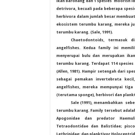
ikan baronang dan 1 spesies moorish id
detrivora, kecuali pada beberapa spes
herbivora dalam jumlah besar membuat
ekosistem terumbu karang, mereka ju
terumbu karang. (
Sale
, 1991).
Chaetodontoids, termasuk d
angelfishes. Kedua family ini memil
menyerupai bulu dan merupakan ikan
terumbu karang. Terdapat 114 spesies 
(Allen, 1981). Hampir setengah dari sp
sebagai pemakan invertebrata kecil
angelfishes, mereka mempunyai tiga
(terutama sponge), herbivori dan plankti
Sale (1991), menambahkan sebel
terumbu karang. Family tersebut adalah
Apogonidae dan predator Haemul
Tetraodontidae dan Balistidae; pisc
Lethrinidae; dan planktivor Holocentrid