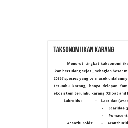
TAKSONOMI IKAN KARANG
Menurut tingkat taksonomi ika
ikan bertulang sejati, sebagian besar
20857 spesies yang termasuk didalamnya
terumbu karang, hanya delapan fam
ekosistem terumbu karang (Choat and Be
Labroids : – Labridae (wras
–
Scaridae (
–
Pomacentr
Acanthuroids: – Acanthurida