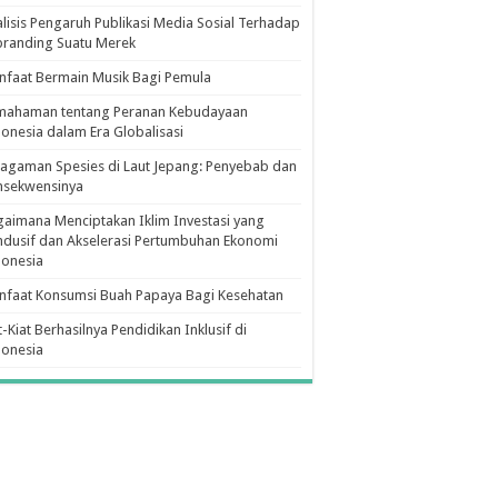
lisis Pengaruh Publikasi Media Sosial Terhadap
branding Suatu Merek
faat Bermain Musik Bagi Pemula
mahaman tentang Peranan Kebudayaan
onesia dalam Era Globalisasi
agaman Spesies di Laut Jepang: Penyebab dan
nsekwensinya
aimana Menciptakan Iklim Investasi yang
dusif dan Akselerasi Pertumbuhan Ekonomi
donesia
nfaat Konsumsi Buah Papaya Bagi Kesehatan
t-Kiat Berhasilnya Pendidikan Inklusif di
donesia