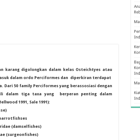
Ana
Re
Man
Pe
Ind
Ker
Ko
Bag
Kon
n karang digolongkan dalam kelas Osteichtyes atau
In
 masuk dalam ordo Perciformes dan diperkiran terdapat
Ma
. Dari 50 family Perciformes yang berassosiasi dengan
Kia
ili dalam tiga taxa yang berperan penting dalam
In
llwood 1991, Sale 1991):
se)
parrotfishses
idae (damselfishes)
e (surgeonfishes)