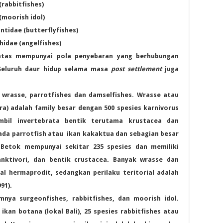
(rabbitfishes)
(moorish idol)
idae (butterflyfishes)
idae (angelfishes)
iatas mempunyai pola penyebaran yang berhubungan
Seluruh daur hidup selama masa
post settlement
juga
 wrasse, parrotfishes dan damselfishes. Wrasse atau
para) adalah family besar dengan 500 spesies karnivorus
mbil invertebrata bentik terutama krustacea dan
pada parrotfish atau ikan kakaktua dan sebagian besar
 Betok mempunyai sekitar 235 spesies dan memiliki
anktivori, dan bentik crustacea. Banyak wrasse dan
ual hermaprodit, sedangkan perilaku teritorial adalah
991).
mnya surgeonfishes, rabbitfishes, dan moorish idol.
 ikan botana (lokal
Bali
), 25 spesies rabbitfishes atau