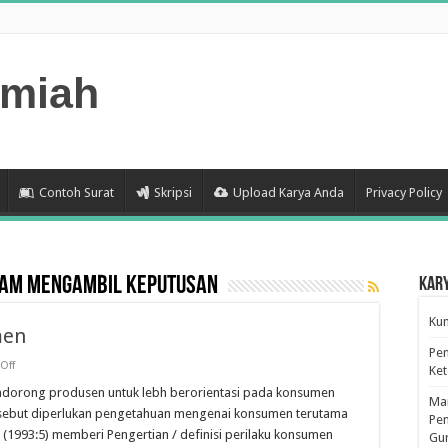
lmiah
Contoh Surat
Skripsi
Upload Karya Anda
Privacy Policy
lam Mengambil Keputusan
Kar
Kum
men
Pen
on
Off
Ke
Pengertian
Perilaku
ndorong produsen untuk lebh berorientasi pada konsumen
Man
Konsumen
sebut diperlukan pengetahuan mengenai konsumen terutama
Pen
 (1993:5) memberi Pengertian / definisi perilaku konsumen
Gu