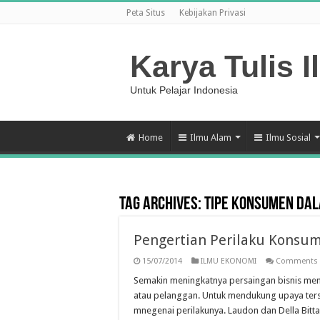
Peta Situs
Kebijakan Privasi
Karya Tulis I
Untuk Pelajar Indonesia
Home
Ilmu Alam
Ilmu Sosial
Tag Archives:
Tipe Konsumen da
Pengertian Perilaku Konsu
15/07/2014
ILMU EKONOMI
Comments 
Semakin meningkatnya persaingan bisnis me
atau pelanggan. Untuk mendukung upaya ter
mnegenai perilakunya. Laudon dan Della Bitta