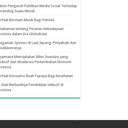
lisis Pengaruh Publikasi Media Sosial Terhadap
branding Suatu Merek
faat Bermain Musik Bagi Pemula
mahaman tentang Peranan Kebudayaan
onesia dalam Era Globalisasi
agaman Spesies di Laut Jepang: Penyebab dan
nsekwensinya
aimana Menciptakan Iklim Investasi yang
dusif dan Akselerasi Pertumbuhan Ekonomi
donesia
nfaat Konsumsi Buah Papaya Bagi Kesehatan
t-Kiat Berhasilnya Pendidikan Inklusif di
donesia