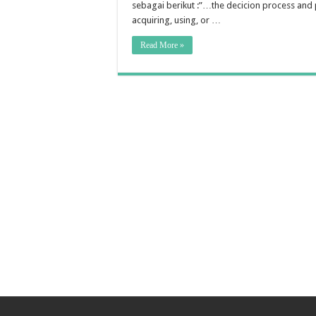
sebagai berikut :”…the decicion process and p
acquiring, using, or …
Read More »