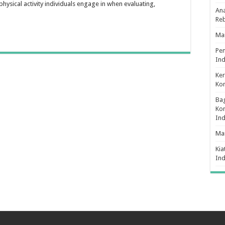
hysical activity individuals engage in when evaluating,
Ana
Re
Man
Pe
Ind
Ker
Ko
Bag
Kon
In
Ma
Kia
In