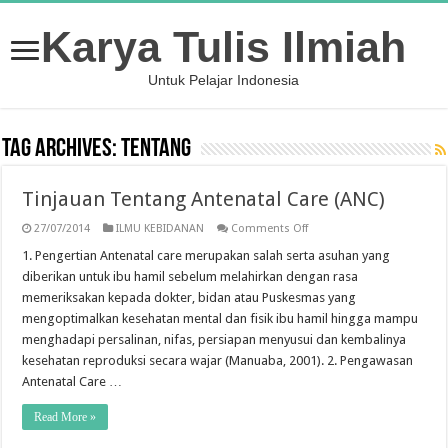
Karya Tulis Ilmiah
Untuk Pelajar Indonesia
Tag Archives:
Tentang
Tinjauan Tentang Antenatal Care (ANC)
on
27/07/2014
ILMU KEBIDANAN
Comments Off
Tinjauan
Tentang
1. Pengertian Antenatal care merupakan salah serta asuhan yang
Antenatal
diberikan untuk ibu hamil sebelum melahirkan dengan rasa
Care
(ANC)
memeriksakan kepada dokter, bidan atau Puskesmas yang
mengoptimalkan kesehatan mental dan fisik ibu hamil hingga mampu
menghadapi persalinan, nifas, persiapan menyusui dan kembalinya
kesehatan reproduksi secara wajar (Manuaba, 2001). 2. Pengawasan
Antenatal Care …
Read More »