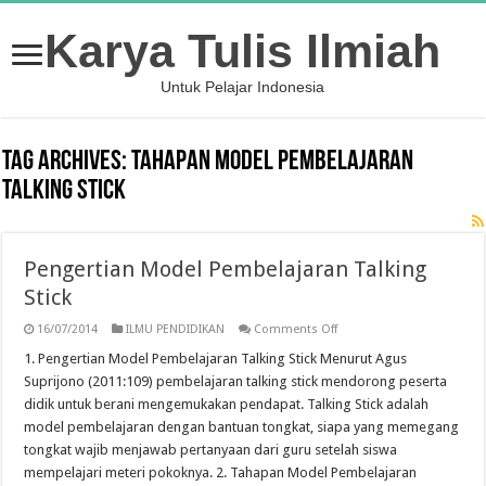
Karya Tulis Ilmiah
Untuk Pelajar Indonesia
Tag Archives:
Tahapan Model Pembelajaran
Talking Stick
Pengertian Model Pembelajaran Talking
Stick
on
16/07/2014
ILMU PENDIDIKAN
Comments Off
Pengertian
Model
1. Pengertian Model Pembelajaran Talking Stick Menurut Agus
Pembelajaran
Suprijono (2011:109) pembelajaran talking stick mendorong peserta
Talking
Stick
didik untuk berani mengemukakan pendapat. Talking Stick adalah
model pembelajaran dengan bantuan tongkat, siapa yang memegang
tongkat wajib menjawab pertanyaan dari guru setelah siswa
mempelajari meteri pokoknya. 2. Tahapan Model Pembelajaran