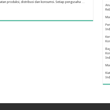
iatan produksi, distribusi dan konsumsi. Setiap pengusaha …
Ana
Re
Man
Pe
Ind
Ker
Ko
Bag
Kon
In
Ma
Kia
In