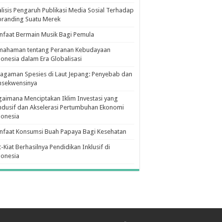
lisis Pengaruh Publikasi Media Sosial Terhadap
branding Suatu Merek
faat Bermain Musik Bagi Pemula
mahaman tentang Peranan Kebudayaan
onesia dalam Era Globalisasi
agaman Spesies di Laut Jepang: Penyebab dan
nsekwensinya
aimana Menciptakan Iklim Investasi yang
dusif dan Akselerasi Pertumbuhan Ekonomi
donesia
nfaat Konsumsi Buah Papaya Bagi Kesehatan
t-Kiat Berhasilnya Pendidikan Inklusif di
donesia