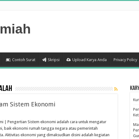
lmiah
Contoh Surat
Skripsi
Upload Karya Anda
Privacy Policy
dalah
Kar
Kum
am Sistem Ekonomi
Pen
Ke
 | Pengertian Sistem ekonomi adalah cara untuk mengatur
Man
omi, baik ekonomi rumah tangga nega­ra atau pemerintah
Pen
. Aktivitas ekonomi yang dimaksudkan disini adalah kegiatan
Gu