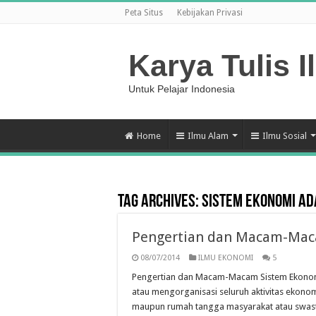
Peta Situs
Kebijakan Privasi
Karya Tulis I
Untuk Pelajar Indonesia
Home
Ilmu Alam
Ilmu Sosial
Tag Archives:
Sistem Ekonomi a
Pengertian dan Macam-Mac
08/07/2014
ILMU EKONOMI
5
Pengertian dan Macam-Macam Sistem Ekonomi
atau mengorgani­sasi seluruh aktivitas ekon
maupun rumah tangga masyarakat atau swasta