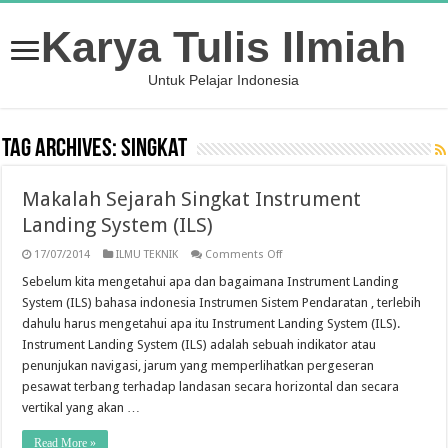
Karya Tulis Ilmiah
Untuk Pelajar Indonesia
Tag Archives:
Singkat
Makalah Sejarah Singkat Instrument
Landing System (ILS)
on
17/07/2014
ILMU TEKNIK
Comments Off
Makalah
Sejarah
Sebelum kita mengetahui apa dan bagaimana Instrument Landing
Singkat
System (ILS) bahasa indonesia Instrumen Sistem Pendaratan , terlebih
Instrument
Landing
dahulu harus mengetahui apa itu Instrument Landing System (ILS).
System
Instrument Landing System (ILS) adalah sebuah indikator atau
(ILS)
penunjukan navigasi, jarum yang memperlihatkan pergeseran
pesawat terbang terhadap landasan secara horizontal dan secara
vertikal yang akan …
Read More »