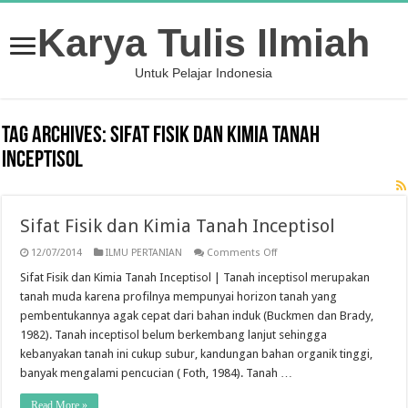
Karya Tulis Ilmiah
Untuk Pelajar Indonesia
Tag Archives:
Sifat Fisik dan Kimia Tanah
Inceptisol
Sifat Fisik dan Kimia Tanah Inceptisol
on
12/07/2014
ILMU PERTANIAN
Comments Off
Sifat
Fisik
Sifat Fisik dan Kimia Tanah Inceptisol | Tanah inceptisol merupakan
dan
tanah muda karena profilnya mempunyai horizon tanah yang
Kimia
Tanah
pembentukannya agak cepat dari bahan induk (Buckmen dan Brady,
Inceptisol
1982). Tanah inceptisol belum berkembang lanjut sehingga
kebanyakan tanah ini cukup subur, kandungan bahan organik tinggi,
banyak mengalami pencucian ( Foth, 1984). Tanah …
Read More »