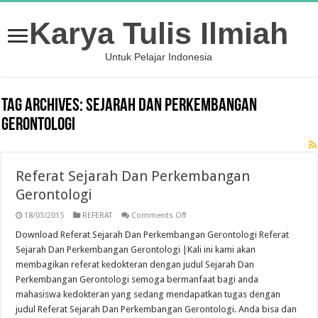
Karya Tulis Ilmiah
Untuk Pelajar Indonesia
Tag Archives:
Sejarah Dan Perkembangan
Gerontologi
Referat Sejarah Dan Perkembangan
Gerontologi
on
18/03/2015
REFERAT
Comments Off
Referat
Sejarah
Download Referat Sejarah Dan Perkembangan Gerontologi Referat
Dan
Sejarah Dan Perkembangan Gerontologi |Kali ini kami akan
Perkembangan
Gerontologi
membagikan referat kedokteran dengan judul Sejarah Dan
Perkembangan Gerontologi semoga bermanfaat bagi anda
mahasiswa kedokteran yang sedang mendapatkan tugas dengan
judul Referat Sejarah Dan Perkembangan Gerontologi. Anda bisa dan