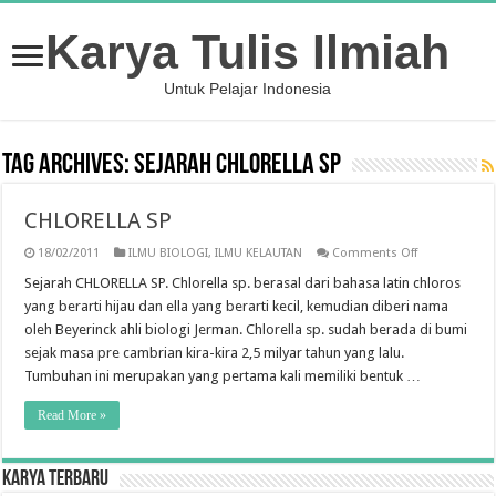
Karya Tulis Ilmiah
Untuk Pelajar Indonesia
Tag Archives:
Sejarah CHLORELLA SP
CHLORELLA SP
on
18/02/2011
ILMU BIOLOGI
,
ILMU KELAUTAN
Comments Off
CHLORELLA
SP
Sejarah CHLORELLA SP. Chlorella sp. berasal dari bahasa latin chloros
yang berarti hijau dan ella yang berarti kecil, kemudian diberi nama
oleh Beyerinck ahli biologi Jerman. Chlorella sp. sudah berada di bumi
sejak masa pre cambrian kira-kira 2,5 milyar tahun yang lalu.
Tumbuhan ini merupakan yang pertama kali memiliki bentuk …
Read More »
Karya Terbaru