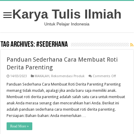
Karya Tulis Ilmiah
Untuk Pelajar Indonesia
Tag Archives:
#sederhana
Panduan Sederhana Cara Membuat Roti
Derita Parenting
on
14/03/2023
MAKALAH
,
Rekomendasi Produk
Comments Off
Panduan
Sederhana
Panduan Sederhana Cara Membuat Roti Derita Parenting Parenting
Cara
memang tidak mudah, apalagi jika anda baru saja memiliki anak.
Membuat
Roti
Membuat roti derita parenting adalah salah satu cara untuk membuat
Derita
anak Anda merasa senang dan mencerahkan hari Anda. Berikut ini
Parenting
adalah panduan sederhana cara membuat roti derita parenting.
Persiapan: Bahan-bahan: Anda memerlukan …
Read More »