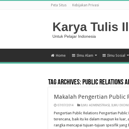
Peta Situs
Kebijakan Privasi
Karya Tulis I
Untuk Pelajar Indonesia
Home
Ilmu Alam
Ilmu Sosial
Tag Archives:
Public Relations 
Makalah Pengertian Public 
07/07/2014
ILMU ADMINISTRASI
,
ILMU EKON
Pengertian Public Relations Pengertian Public
terencana, baik itu ke dalam maupun ke luar
rangka mencapai tujuan-tujuan spesifik yang