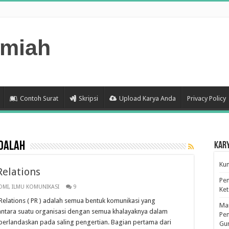
lmiah
Contoh Surat
Skripsi
Upload Karya Anda
Privacy Policy
Adalah
Kar
Kum
Relations
Pen
OMI
,
ILMU KOMUNIKASI
9
Ke
 Relations ( PR ) adalah semua bentuk komunikasi yang
Man
, antara suatu organisasi dengan semua khalayaknya dalam
Pen
 berlandaskan pada saling pengertian. Bagian pertama dari
Gu