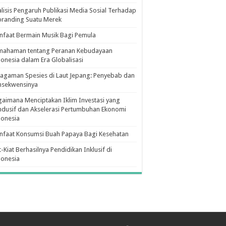
lisis Pengaruh Publikasi Media Sosial Terhadap
branding Suatu Merek
faat Bermain Musik Bagi Pemula
mahaman tentang Peranan Kebudayaan
onesia dalam Era Globalisasi
agaman Spesies di Laut Jepang: Penyebab dan
nsekwensinya
aimana Menciptakan Iklim Investasi yang
dusif dan Akselerasi Pertumbuhan Ekonomi
donesia
nfaat Konsumsi Buah Papaya Bagi Kesehatan
t-Kiat Berhasilnya Pendidikan Inklusif di
donesia