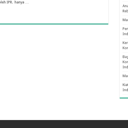
 oleh IPR. hanya …
Ana
Re
Man
Pe
Ind
Ker
Ko
Bag
Kon
In
Ma
Kia
In