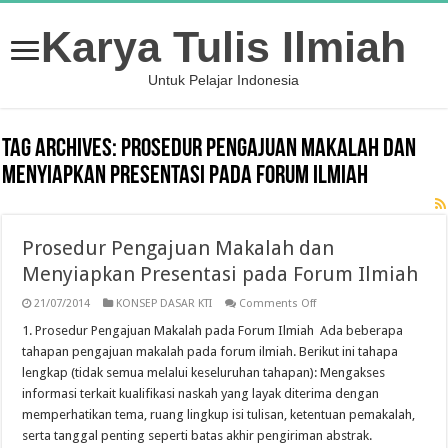
Karya Tulis Ilmiah
Untuk Pelajar Indonesia
Tag Archives:
Prosedur Pengajuan Makalah dan
Menyiapkan Presentasi pada Forum Ilmiah
Prosedur Pengajuan Makalah dan
Menyiapkan Presentasi pada Forum Ilmiah
on
21/07/2014
KONSEP DASAR KTI
Comments Off
Prosedur
Pengajuan
1. Prosedur Pengajuan Makalah pada Forum Ilmiah Ada beberapa
Makalah
tahapan pengajuan makalah pada forum ilmiah. Berikut ini tahapa
dan
Menyiapkan
lengkap (tidak semua melalui keseluruhan tahapan): Mengakses
Presentasi
informasi terkait kualifikasi naskah yang layak diterima dengan
pada
Forum
memperhatikan tema, ruang lingkup isi tulisan, ketentuan pemakalah,
Ilmiah
serta tanggal penting seperti batas akhir pengiriman abstrak.