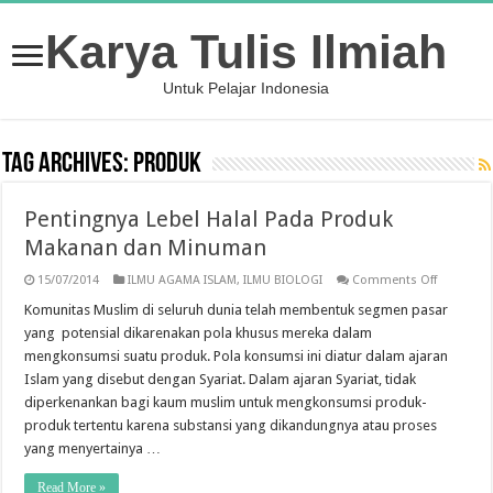
Karya Tulis Ilmiah
Untuk Pelajar Indonesia
Tag Archives:
Produk
Pentingnya Lebel Halal Pada Produk
Makanan dan Minuman
on
15/07/2014
ILMU AGAMA ISLAM
,
ILMU BIOLOGI
Comments Off
Pentingny
Lebel
Komunitas Muslim di seluruh dunia telah membentuk segmen pasar
Halal
yang potensial dikarenakan pola khusus mereka dalam
Pada
Produk
mengkonsumsi suatu produk. Pola konsumsi ini diatur dalam ajaran
Makanan
Islam yang disebut dengan Syariat. Dalam ajaran Syariat, tidak
dan
Minuman
diperkenankan bagi kaum muslim untuk mengkonsumsi produk-
produk tertentu karena substansi yang dikandungnya atau proses
yang menyertainya …
Read More »