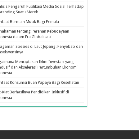
lisis Pengaruh Publikasi Media Sosial Terhadap
branding Suatu Merek
faat Bermain Musik Bagi Pemula
mahaman tentang Peranan Kebudayaan
onesia dalam Era Globalisasi
agaman Spesies di Laut Jepang: Penyebab dan
nsekwensinya
aimana Menciptakan Iklim Investasi yang
dusif dan Akselerasi Pertumbuhan Ekonomi
donesia
nfaat Konsumsi Buah Papaya Bagi Kesehatan
t-Kiat Berhasilnya Pendidikan Inklusif di
donesia