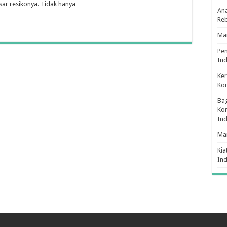
sar resikonya. Tidak hanya …
Ana
Re
Man
Pe
Ind
Ker
Ko
Bag
Kon
In
Ma
Kia
In