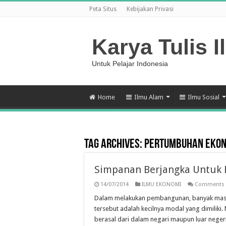
Peta Situs
Kebijakan Privasi
Karya Tulis I
Untuk Pelajar Indonesia
Home
Ilmu Alam
Ilmu Sosial
Tag Archives:
Pertumbuhan Ekon
Simpanan Berjangka Untuk
14/07/2014
ILMU EKONOMI
Comments 
Dalam melakukan pembangunan, banyak masal
tersebut adalah kecilnya modal yang dimili
berasal dari dalam negari maupun luar neger