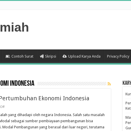
lmiah
Contoh Surat
Skripsi
Upload Karya Anda
Privacy Policy
omi Indonesia
Kar
Kum
 Pertumbuhan Ekonomi Indonesia
Pen
on
Off
Ke
Simpanan
Berjangka
ah yang dihadapi oleh negara Indonesia. Salah satu masalah
Man
Untuk
ki. Modal sebagai sumber pembiayaan pembangunan bisa
Pertumbuhan
Pen
Ekonomi
i. Modal Pembangunan yang berasal dari luar negeri, terutama
Gu
Indonesia