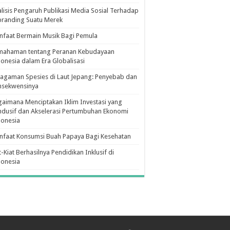
lisis Pengaruh Publikasi Media Sosial Terhadap
branding Suatu Merek
faat Bermain Musik Bagi Pemula
mahaman tentang Peranan Kebudayaan
onesia dalam Era Globalisasi
agaman Spesies di Laut Jepang: Penyebab dan
nsekwensinya
aimana Menciptakan Iklim Investasi yang
dusif dan Akselerasi Pertumbuhan Ekonomi
donesia
nfaat Konsumsi Buah Papaya Bagi Kesehatan
t-Kiat Berhasilnya Pendidikan Inklusif di
donesia