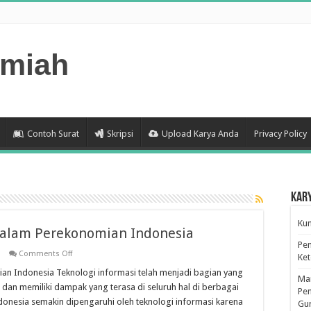
lmiah
Contoh Surat
Skripsi
Upload Karya Anda
Privacy Policy
Kar
Kum
dalam Perekonomian Indonesia
Pen
on
Comments Off
Ke
Peran
Teknologi
an Indonesia Teknologi informasi telah menjadi bagian yang
Man
Informasi
dan memiliki dampak yang terasa di seluruh hal di berbagai
dalam
Pen
Perekonomian
onesia semakin dipengaruhi oleh teknologi informasi karena
Gu
Indonesia