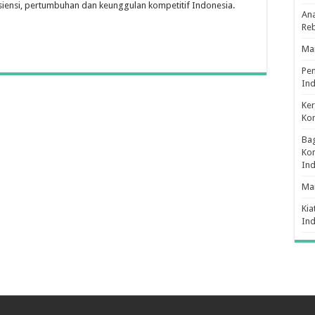
isiensi, pertumbuhan dan keunggulan kompetitif Indonesia.
Ana
Re
Man
Pe
Ind
Ker
Ko
Bag
Kon
In
Ma
Kia
In