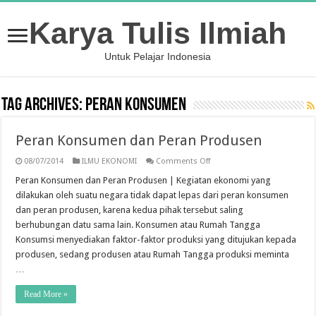
Karya Tulis Ilmiah
Untuk Pelajar Indonesia
Tag Archives:
Peran Konsumen
Peran Konsumen dan Peran Produsen
on
08/07/2014
ILMU EKONOMI
Comments Off
Peran
Konsumen
Peran Konsumen dan Peran Produsen | Kegiatan ekonomi yang
dan
dilakukan oleh suatu negara tidak dapat lepas dari peran konsumen
Peran
Produsen
dan peran produsen, karena kedua pihak tersebut saling
berhubungan datu sama lain. Konsumen atau Rumah Tangga
Konsumsi menyediakan faktor-faktor produksi yang ditujukan kepada
produsen, sedang produsen atau Rumah Tangga produksi meminta
…
Read More »