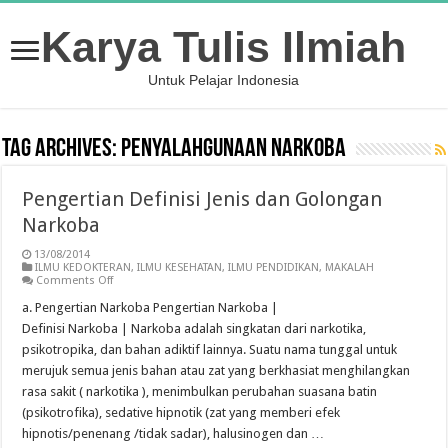
Karya Tulis Ilmiah
Untuk Pelajar Indonesia
Tag Archives:
Penyalahgunaan Narkoba
Pengertian Definisi Jenis dan Golongan
Narkoba
13/08/2014
ILMU KEDOKTERAN
,
ILMU KESEHATAN
,
ILMU PENDIDIKAN
,
MAKALAH
on
Comments Off
Pengertian
Definisi
a. Pengertian Narkoba Pengertian Narkoba |
Jenis
Definisi Narkoba | Narkoba adalah singkatan dari narkotika,
dan
Golongan
psikotropika, dan bahan adiktif lainnya. Suatu nama tunggal untuk
Narkoba
merujuk semua jenis bahan atau zat yang berkhasiat menghilangkan
rasa sakit ( narkotika ), menimbulkan perubahan suasana batin
(psikotrofika), sedative hipnotik (zat yang memberi efek
hipnotis/penenang /tidak sadar), halusinogen dan …