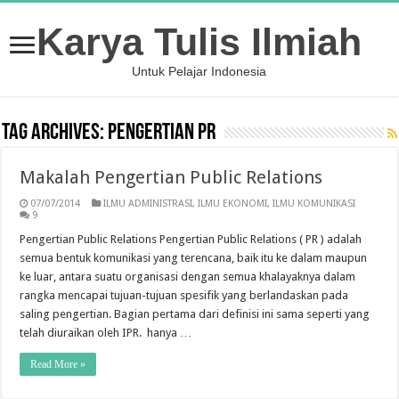
Karya Tulis Ilmiah
Untuk Pelajar Indonesia
Tag Archives:
Pengertian PR
Makalah Pengertian Public Relations
07/07/2014
ILMU ADMINISTRASI
,
ILMU EKONOMI
,
ILMU KOMUNIKASI
9
Pengertian Public Relations Pengertian Public Relations ( PR ) adalah
semua bentuk komunikasi yang terencana, baik itu ke dalam maupun
ke luar, antara suatu organisasi dengan semua khalayaknya dalam
rangka mencapai tujuan-tujuan spesifik yang berlandaskan pada
saling pengertian. Bagian pertama dari definisi ini sama seperti yang
telah diuraikan oleh IPR. hanya …
Read More »