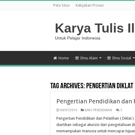
Peta Situs
Kebijakan Privasi
Karya Tulis I
Untuk Pelajar Indonesia
Home
Ilmu Alam
Ilmu Sosial
Tag Archives:
Pengertian Diklat
Pengertian Pendidikan dan Pe
09/07/2014
ILMU PENDIDIKAN
3
Pengertian Pendidikan dan Pelatihan ( Diklat )
diartikan sebagai akuisisi dari pengetahuan (k
memampukan manusia untuk mencapai tujuan i