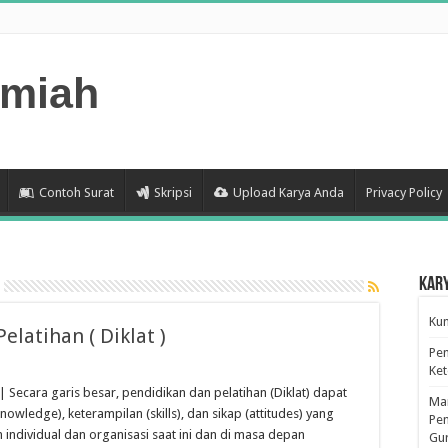
lmiah
Contoh Surat
Skripsi
Upload Karya Anda
Privacy Policy
Kar
Kum
latihan ( Diklat )
Pen
Ke
 | Secara garis besar, pendidikan dan pelatihan (Diklat) dapat
Man
nowledge), keterampilan (skills), dan sikap (attitudes) yang
Pen
ndividual dan organisasi saat ini dan di masa depan
Gu