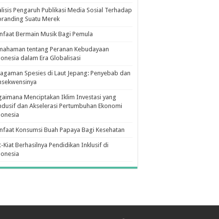
lisis Pengaruh Publikasi Media Sosial Terhadap
branding Suatu Merek
faat Bermain Musik Bagi Pemula
mahaman tentang Peranan Kebudayaan
onesia dalam Era Globalisasi
agaman Spesies di Laut Jepang: Penyebab dan
nsekwensinya
aimana Menciptakan Iklim Investasi yang
dusif dan Akselerasi Pertumbuhan Ekonomi
donesia
nfaat Konsumsi Buah Papaya Bagi Kesehatan
t-Kiat Berhasilnya Pendidikan Inklusif di
donesia