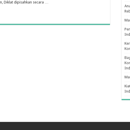
n, Diklat dipisahkan secara …
Ana
Re
Man
Pe
Ind
Ker
Ko
Bag
Kon
In
Ma
Kia
In