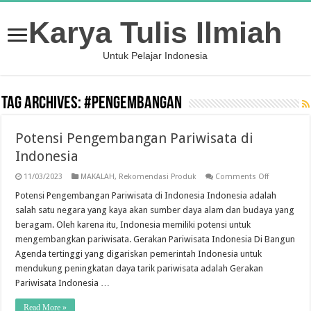
Karya Tulis Ilmiah
Untuk Pelajar Indonesia
Tag Archives:
#pengembangan
Potensi Pengembangan Pariwisata di
Indonesia
on
11/03/2023
MAKALAH
,
Rekomendasi Produk
Comments Off
Potensi
Pengemban
Potensi Pengembangan Pariwisata di Indonesia Indonesia adalah
Pariwisata
salah satu negara yang kaya akan sumber daya alam dan budaya yang
di
Indonesia
beragam. Oleh karena itu, Indonesia memiliki potensi untuk
mengembangkan pariwisata. Gerakan Pariwisata Indonesia Di Bangun
Agenda tertinggi yang digariskan pemerintah Indonesia untuk
mendukung peningkatan daya tarik pariwisata adalah Gerakan
Pariwisata Indonesia …
Read More »