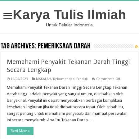
Karya Tulis Ilmiah
Untuk Pelajar Indonesia
Tag Archives:
pemeriksaan darah
Memahami Penyakit Tekanan Darah Tinggi
Secara Lengkap
on
19/04/2023
MAKALAH
,
Rekomendasi Produk
Comments Off
Memahami
Penyakit
Memahami Penyakit Tekanan Darah Tinggi Secara Lengkap Tekanan
Tekanan
darah tinggi adalah penyakit yang sangat umum, disebabkan oleh
Darah
Tinggi
banyak hal. Penyakit ini dapat menyebabkan berbagai komplikasi
Secara
kesehatan lingkuran jika tidak diobati secara tepat. Oleh sebab itu,
Lengkap
sangat penting untuk memahami penyebab dan manfaat perawatan
ini secara menyeluruh. Apa Itu Tekanan Darah …
Read More »