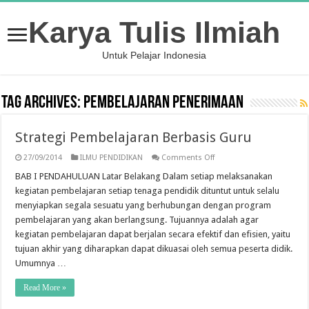
Karya Tulis Ilmiah
Untuk Pelajar Indonesia
Tag Archives:
Pembelajaran Penerimaan
Strategi Pembelajaran Berbasis Guru
on
27/09/2014
ILMU PENDIDIKAN
Comments Off
Strategi
Pembelajaran
BAB I PENDAHULUAN Latar Belakang Dalam setiap melaksanakan
Berbasis
kegiatan pembelajaran setiap tenaga pendidik dituntut untuk selalu
Guru
menyiapkan segala sesuatu yang berhubungan dengan program
pembelajaran yang akan berlangsung. Tujuannya adalah agar
kegiatan pembelajaran dapat berjalan secara efektif dan efisien, yaitu
tujuan akhir yang diharapkan dapat dikuasai oleh semua peserta didik.
Umumnya …
Read More »