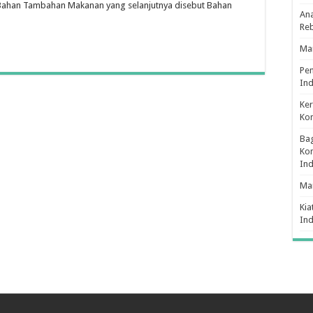
Bahan Tambahan Makanan yang selanjutnya disebut Bahan
Ana
Re
Man
Pe
Ind
Ker
Ko
Bag
Kon
In
Ma
Kia
In