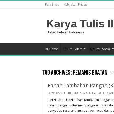
Peta Situs
Kebijakan Privasi
Karya Tulis I
Untuk Pelajar Indonesia
Home
Ilmu Alam
Ilmu Sosial
Tag Archives:
Pemanis buatan
Bahan Tambahan Pangan (B
29/06/2014
ILMU FARMASI
,
ILMU KESEHATAN
I. PENDAHULUAN Bahan Tambahan Pangan (BT
dalam pangan untuk mempengaruhi sifat atau
penyedap rasa, anti gumpal, pemucat, dan pe