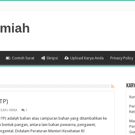
lmiah
Contoh Surat
Skripsi
Upload Karya Anda
Privacy Policy
Kar
Kum
TP)
Pen
,
ILMU KIMIA
1
Ke
P) adalah bahan atau campuran bahan yang ditambahkan ke
Man
 bentuk pangan, antara lain bahan pewarna, pengawet,
Pen
ngental. Didalam Peraturan Menteri Kesehatan RI
Gu