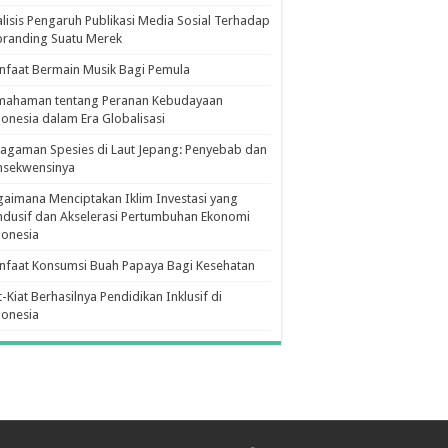
lisis Pengaruh Publikasi Media Sosial Terhadap
branding Suatu Merek
faat Bermain Musik Bagi Pemula
mahaman tentang Peranan Kebudayaan
onesia dalam Era Globalisasi
agaman Spesies di Laut Jepang: Penyebab dan
nsekwensinya
aimana Menciptakan Iklim Investasi yang
dusif dan Akselerasi Pertumbuhan Ekonomi
donesia
nfaat Konsumsi Buah Papaya Bagi Kesehatan
t-Kiat Berhasilnya Pendidikan Inklusif di
donesia