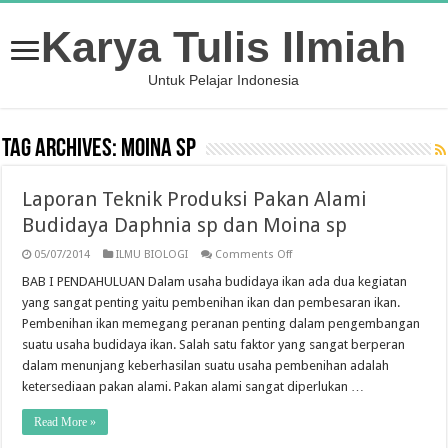
Karya Tulis Ilmiah
Untuk Pelajar Indonesia
Tag Archives:
Moina sp
Laporan Teknik Produksi Pakan Alami
Budidaya Daphnia sp dan Moina sp
on
05/07/2014
ILMU BIOLOGI
Comments Off
Laporan
Teknik
BAB I PENDAHULUAN Dalam usaha budidaya ikan ada dua kegiatan
Produksi
yang sangat penting yaitu pembenihan ikan dan pembesaran ikan.
Pakan
Alami
Pembenihan ikan memegang peranan penting dalam pengembangan
Budidaya
suatu usaha budidaya ikan. Salah satu faktor yang sangat berperan
Daphnia
sp
dalam menunjang keberhasilan suatu usaha pembenihan adalah
dan
Moina
ketersediaan pakan alami. Pakan alami sangat diperlukan …
sp
Read More »