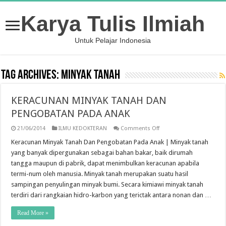
Karya Tulis Ilmiah
Untuk Pelajar Indonesia
Tag Archives:
Minyak Tanah
KERACUNAN MINYAK TANAH DAN
PENGOBATAN PADA ANAK
on
21/06/2014
ILMU KEDOKTERAN
Comments Off
KERACUNAN
MINYAK
Keracunan Minyak Tanah Dan Pengobatan Pada Anak | Minyak tanah
TANAH
yang banyak dipergunakan sebagai bahan bakar, baik dirumah
DAN
PENGOBATAN
tangga maupun di pabrik, dapat menimbulkan keracunan apabila
PADA
termi-num oleh manusia. Minyak tanah merupakan suatu hasil
ANAK
sampingan penyulingan minyak bumi. Secara kimiawi minyak tanah
terdiri dari rangkaian hidro-karbon yang terictak antara nonan dan …
Read More »