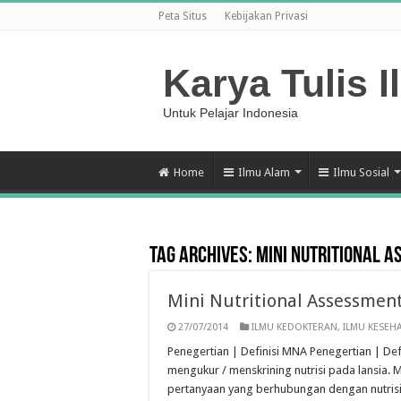
Peta Situs
Kebijakan Privasi
Karya Tulis I
Untuk Pelajar Indonesia
Home
Ilmu Alam
Ilmu Sosial
Tag Archives:
Mini Nutritional 
Mini Nutritional Assessmen
27/07/2014
ILMU KEDOKTERAN
,
ILMU KESEH
Penegertian | Definisi MNA Penegertian | Defi
mengukur / menskrining nutrisi pada lansia.
pertanyaan yang berhubungan dengan nutrisi 