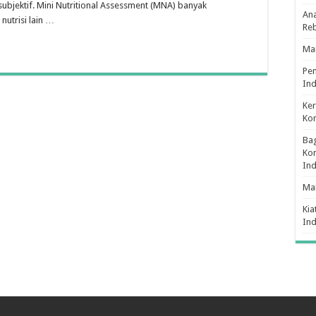
ubjektif. Mini Nutritional Assessment (MNA) banyak
Ana
utrisi lain …
Re
Man
Pe
Ind
Ker
Ko
Bag
Kon
In
Ma
Kia
In