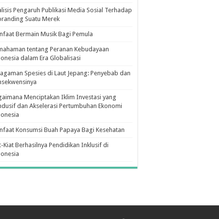
lisis Pengaruh Publikasi Media Sosial Terhadap
branding Suatu Merek
faat Bermain Musik Bagi Pemula
mahaman tentang Peranan Kebudayaan
onesia dalam Era Globalisasi
agaman Spesies di Laut Jepang: Penyebab dan
nsekwensinya
aimana Menciptakan Iklim Investasi yang
dusif dan Akselerasi Pertumbuhan Ekonomi
donesia
nfaat Konsumsi Buah Papaya Bagi Kesehatan
t-Kiat Berhasilnya Pendidikan Inklusif di
donesia