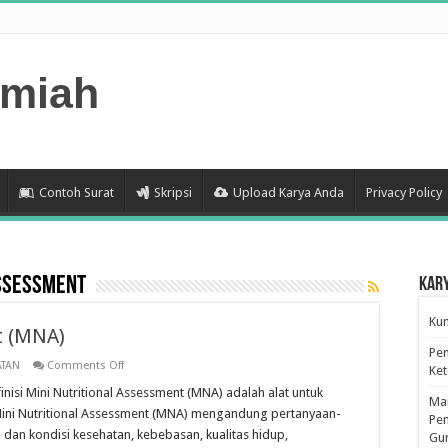
lmiah
Contoh Surat
Skripsi
Upload Karya Anda
Privacy Policy
Assessment
Kar
Kum
t (MNA)
Pen
on
ATAN
Comments Off
Ke
Mini
Nutritional
nisi Mini Nutritional Assessment (MNA) adalah alat untuk
Man
Assessment
 Mini Nutritional Assessment (MNA) mengandung pertanyaan-
(MNA)
Pen
dan kondisi kesehatan, kebebasan, kualitas hidup,
Gu