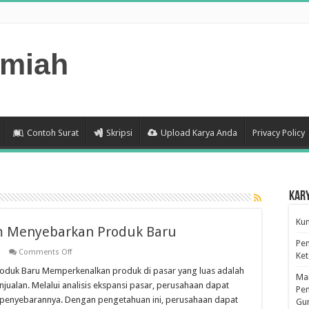
lmiah
Contoh Surat
Skripsi
Upload Karya Anda
Privacy Policy
Kar
Kum
am Menyebarkan Produk Baru
Pen
on
Comments Off
Ke
Analisis
Expansi
roduk Baru Memperkenalkan produk di pasar yang luas adalah
Man
Pasar
jualan. Melalui analisis ekspansi pasar, perusahaan dapat
dalam
Pen
Menyebarkan
 penyebarannya. Dengan pengetahuan ini, perusahaan dapat
Gu
Produk