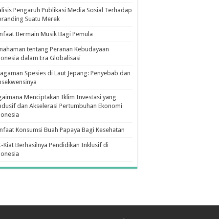
lisis Pengaruh Publikasi Media Sosial Terhadap
branding Suatu Merek
faat Bermain Musik Bagi Pemula
mahaman tentang Peranan Kebudayaan
onesia dalam Era Globalisasi
agaman Spesies di Laut Jepang: Penyebab dan
nsekwensinya
aimana Menciptakan Iklim Investasi yang
dusif dan Akselerasi Pertumbuhan Ekonomi
donesia
nfaat Konsumsi Buah Papaya Bagi Kesehatan
t-Kiat Berhasilnya Pendidikan Inklusif di
donesia