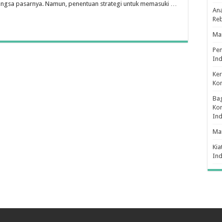
ngsa pasarnya. Namun, penentuan strategi untuk memasuki …
Baru
Ana
Re
Man
Pe
Ind
Ker
Ko
Bag
Kon
In
Ma
Kia
In