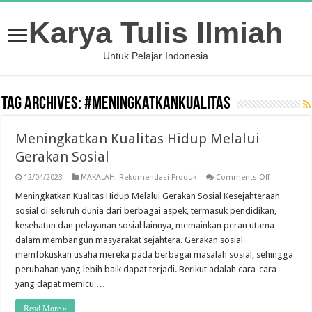
Karya Tulis Ilmiah
Untuk Pelajar Indonesia
Tag Archives:
#meningkatkankualitas
Meningkatkan Kualitas Hidup Melalui
Gerakan Sosial
on
12/04/2023
MAKALAH
,
Rekomendasi Produk
Comments Off
Meningkatk
Kualitas
Meningkatkan Kualitas Hidup Melalui Gerakan Sosial Kesejahteraan
Hidup
sosial di seluruh dunia dari berbagai aspek, termasuk pendidikan,
Melalui
Gerakan
kesehatan dan pelayanan sosial lainnya, memainkan peran utama
Sosial
dalam membangun masyarakat sejahtera. Gerakan sosial
memfokuskan usaha mereka pada berbagai masalah sosial, sehingga
perubahan yang lebih baik dapat terjadi. Berikut adalah cara-cara
yang dapat memicu …
Read More »