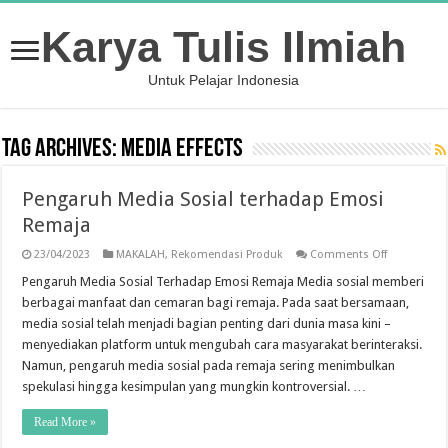
Karya Tulis Ilmiah
Untuk Pelajar Indonesia
Tag Archives:
media effects
Pengaruh Media Sosial terhadap Emosi
Remaja
on
23/04/2023
MAKALAH
,
Rekomendasi Produk
Comments Off
Pengaruh
Media
Pengaruh Media Sosial Terhadap Emosi Remaja Media sosial memberi
Sosial
berbagai manfaat dan cemaran bagi remaja. Pada saat bersamaan,
terhadap
Emosi
media sosial telah menjadi bagian penting dari dunia masa kini –
Remaja
menyediakan platform untuk mengubah cara masyarakat berinteraksi.
Namun, pengaruh media sosial pada remaja sering menimbulkan
spekulasi hingga kesimpulan yang mungkin kontroversial. …
Read More »