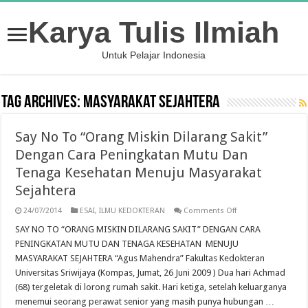
Karya Tulis Ilmiah
Untuk Pelajar Indonesia
Tag Archives:
Masyarakat Sejahtera
Say No To “Orang Miskin Dilarang Sakit”
Dengan Cara Peningkatan Mutu Dan
Tenaga Kesehatan Menuju Masyarakat
Sejahtera
on
24/07/2014
ESAI
,
ILMU KEDOKTERAN
Comments Off
Say
No
SAY NO TO “ORANG MISKIN DILARANG SAKIT” DENGAN CARA
To
PENINGKATAN MUTU DAN TENAGA KESEHATAN MENUJU
“Orang
Miskin
MASYARAKAT SEJAHTERA “Agus Mahendra” Fakultas Kedokteran
Dilarang
Universitas Sriwijaya (Kompas, Jumat, 26 Juni 2009 ) Dua hari Achmad
Sakit”
Dengan
(68) tergeletak di lorong rumah sakit. Hari ketiga, setelah keluarganya
Cara
Peningkatan
menemui seorang perawat senior yang masih punya hubungan …